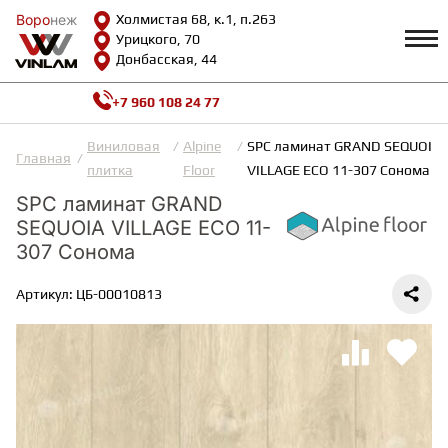
Воро
Воро
неж
неж
Холмистая 68, к.1, п.263
Урицкого, 70
Донбасская, 44
+7 960 108 24 77
Профиль
КАТАЛОГ
Виниловая
Alpine
SPC ламинат GRAND SEQUOIA
Главная
плитка
Floor
VILLAGE ECO 11-307 Сонома
Доставка и оплата
SPC ламинат GRAND
ВИНИЛОВАЯ ПЛИТКА
Возврат и гарантии
SEQUOIA VILLAGE ECO 11-
Сотрудничество
Вопросы и ответы
307 Сонома
Видеообзоры
ЛАМИНАТ
Полезная информация
Артикул: ЦБ-00010813
Как выбрать
Калькулятор
ИНЖЕНЕРНАЯ ДОСКА
О нас
Контакты
ПАРКЕТНАЯ ДОСКА