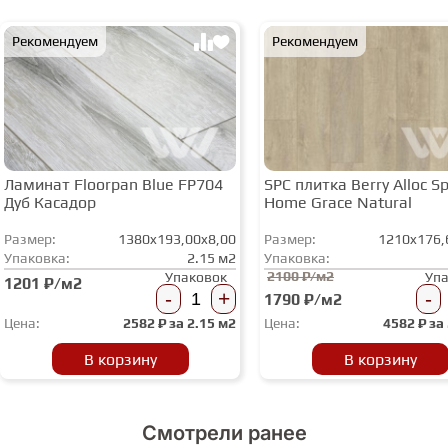
Рекомендуем
Рекомендуем
Ламинат Floorpan Blue FP704
SPC плитка Berry Alloc Spi
Дуб Касадор
Home Grace Natural
Размер:
1380x193,00x8,00
Размер:
1210x176,
Упаковка:
2.15 м2
Упаковка:
2100 ₽/м2
Упаковок
Уп
1201 ₽/м2
-
+
-
1790 ₽/м2
Цена:
2582
₽ за
2.15 м2
Цена:
4582
₽ за
В корзину
В корзину
Смотрели ранее