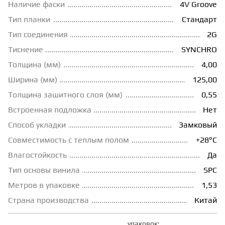
Наличие фаски
4V Groove
ГРУНТОВКИ
Тип планки
Стандарт
Тип соединения
2G
Тиснение
SYNCHRO
ТЕПЛЫЙ ПОЛ
Толщина (мм)
4,00
Ширина (мм)
125,00
ТЕРМОПАРКЕТ
Толщина зашитного слоя (мм)
0,55
Встроенная подложка
Нет
ЭКОМАССИВ
Способ укладки
Замковый
Совместимость с теплым полом
+28°С
МАССИВНАЯ ДОСКА
Влагостойкость
Да
Тип основы винила
SPC
ИСКУССТВЕННАЯ ТРАВА
Метров в упаковке
1,53
Страна производства
Китай
ИНЖЕНЕРНЫЙ МОДУЛЬ
упаковок: