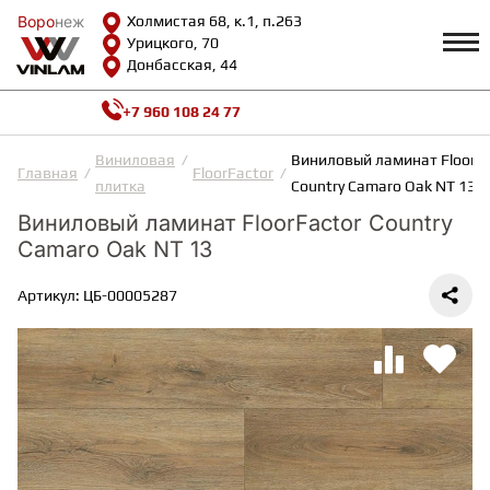
Воро
Воро
неж
неж
Холмистая 68, к.1, п.263
Урицкого, 70
Донбасская, 44
+7 960 108 24 77
Профиль
КАТАЛОГ
Виниловая
Виниловый ламинат FloorF
Главная
FloorFactor
плитка
Country Camaro Oak NT 13
Доставка и оплата
Виниловый ламинат FloorFactor Country
ВИНИЛОВАЯ ПЛИТКА
Возврат и гарантии
Camaro Oak NT 13
Сотрудничество
Вопросы и ответы
Видеообзоры
Артикул: ЦБ-00005287
ЛАМИНАТ
Полезная информация
Как выбрать
Калькулятор
ИНЖЕНЕРНАЯ ДОСКА
О нас
Контакты
ПАРКЕТНАЯ ДОСКА