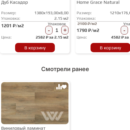
Дуб Касадор
Home Grace Natural
Размер:
1380x193,00x8,00
Размер:
1210x176,
Упаковка:
2.15 м2
Упаковка:
2100 ₽/м2
Упаковок
Уп
1201 ₽/м2
-
+
-
1790 ₽/м2
Цена:
2582
₽ за
2.15 м2
Цена:
4582
₽ за
В корзину
В корзину
Смотрели ранее
Виниловый ламинат