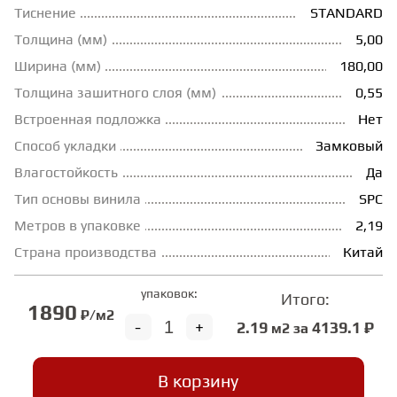
Тиснение
STANDARD
ГРУНТОВКИ
Толщина (мм)
5,00
Ширина (мм)
180,00
ТЕПЛЫЙ ПОЛ
Толщина зашитного слоя (мм)
0,55
Встроенная подложка
Нет
Способ укладки
Замковый
ТЕРМОПАРКЕТ
Влагостойкость
Да
Тип основы винила
SPC
ЭКОМАССИВ
Метров в упаковке
2,19
Страна производства
Китай
МАССИВНАЯ ДОСКА
упаковок:
Итого:
1890
₽/м2
-
+
ИСКУССТВЕННАЯ ТРАВА
2.19
4139.1 ₽
м2 за
В корзину
ИНЖЕНЕРНЫЙ МОДУЛЬ