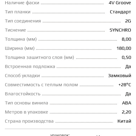
Наличие фаски
4V Groove
ГРУНТОВКИ
Тип планки
Стандарт
Тип соединения
2G
Тиснение
SYNCHRO
ТЕПЛЫЙ ПОЛ
Толщина (мм)
8,00
Ширина (мм)
180,00
ТЕРМОПАРКЕТ
Толщина зашитного слоя (мм)
0,50
Встроенная подложка
Да
ЭКОМАССИВ
Способ укладки
Замковый
Совместимость с теплым полом
+28°С
МАССИВНАЯ ДОСКА
Влагостойкость
Да
Тип основы винила
ABA
ИСКУССТВЕННАЯ ТРАВА
Метров в упаковке
2,20
Страна производства
Китай
ИНЖЕНЕРНЫЙ МОДУЛЬ
упаковок: