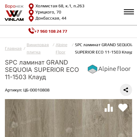
Воро
Воро
неж
неж
Холмистая 68, к.1, п.263
Урицкого, 70
Донбасская, 44
+7 960 108 24 77
Профиль
КАТАЛОГ
Виниловая
Alpine
SPC ламинат GRAND SEQUOIA
Главная
плитка
Floor
SUPERIOR ECO 11-1503 Клауд
Доставка и оплата
SPC ламинат GRAND
ВИНИЛОВАЯ ПЛИТКА
Возврат и гарантии
SEQUOIA SUPERIOR ECO
Сотрудничество
Вопросы и ответы
11-1503 Клауд
Видеообзоры
ЛАМИНАТ
Полезная информация
Артикул: ЦБ-00010808
Как выбрать
Калькулятор
ИНЖЕНЕРНАЯ ДОСКА
О нас
Контакты
ПАРКЕТНАЯ ДОСКА