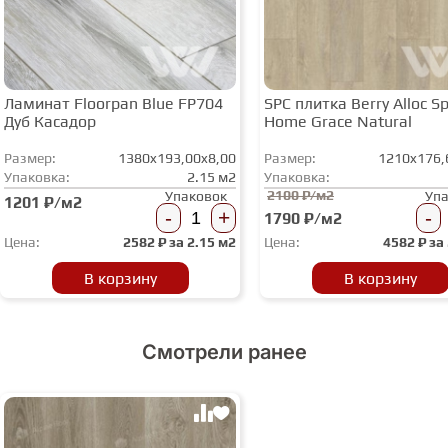
Ламинат Floorpan Blue FP704
SPC плитка Berry Alloc Spi
Дуб Касадор
Home Grace Natural
Размер:
1380x193,00x8,00
Размер:
1210x176,
Упаковка:
2.15 м2
Упаковка:
2100 ₽/м2
Упаковок
Уп
1201 ₽/м2
-
+
-
1790 ₽/м2
Цена:
2582
₽ за
2.15 м2
Цена:
4582
₽ за
В корзину
В корзину
Смотрели ранее