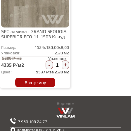
SPC ламинат GRAND SEQUOIA
SUPERIOR ECO 11-1503 Клауд
Размер:
1524x180,00x8,00
Упаковка:
2.20 м2
5280 ₽/м2
Упаковок
-
+
4335 ₽/м2
Цена:
9537
₽ за
2.20 м2
В корзину
Воронеж
+7 960 108 24 77
Холмистая 68, к.1, п.263