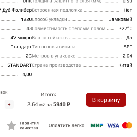
Unit
Толщина зашитного слоя (мм)
0,50
7 Дуб Фолибер
Встроенная подложка
Нет
1220
Способ укладки
Замковый
43
Совместимость с теплым полом
+27°С
4V микро
Влагостойкость
Да
Стандарт
Тип основы винила
SPC
2G
Метров в упаковке
2,64
STANDART
Страна производства
Китай
4,00
вок:
Итого:
В корзину
+
2.64
5940 ₽
м2 за
Гарантия
Оплатить легко:
качества