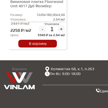
Виниловая плитка Floorwood
Unit 4017 Дуб Фолибер
Размер:
1220x180,00x4,00
Упаковка:
2.64 м2
2441 ₽/м2
Упаковок
-
+
2250 ₽/м2
Цена:
5940
₽ за
2.64 м2
В корзину
Холмистая 68, к.1, п.263
Воронеж
Пн-Вс: 9:00-18:00
Еди