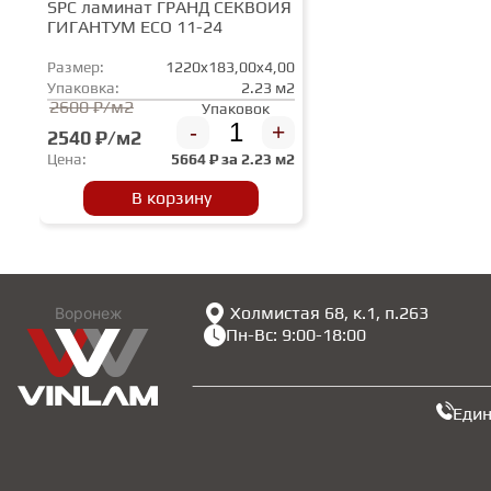
SPC ламинат ГРАНД СЕКВОЙЯ
ГИГАНТУМ ECO 11-24
Размер:
1220x183,00x4,00
Упаковка:
2.23 м2
2600 ₽/м2
Упаковок
-
+
2540 ₽/м2
Цена:
5664
₽ за
2.23 м2
В корзину
Холмистая 68, к.1, п.263
Воронеж
Пн-Вс: 9:00-18:00
Еди