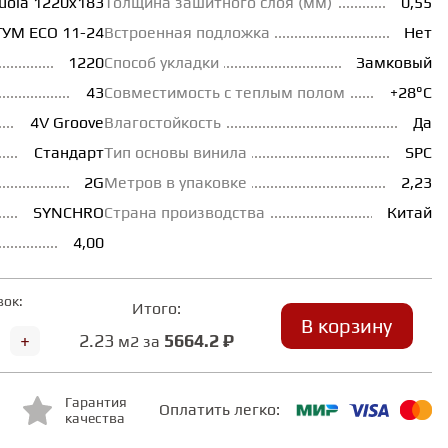
uoia 1220x183
Толщина зашитного слоя (мм)
0,55
УМ ECO 11-24
Встроенная подложка
Нет
1220
Способ укладки
Замковый
43
Совместимость с теплым полом
+28°С
4V Groove
Влагостойкость
Да
Стандарт
Тип основы винила
SPC
2G
Метров в упаковке
2,23
SYNCHRO
Страна производства
Китай
4,00
вок:
Итого:
В корзину
+
2.23
5664.2 ₽
м2 за
Гарантия
Оплатить легко:
качества