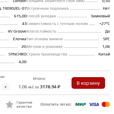
London
Толщина зашитного слоя (мм)
0,50
 190902EL-07
Встроенная подложка
Нет
615,00
Способ укладки
Замковый
43
Совместимость с теплым полом
+27°С
4V Groove
Влагостойкость
Да
Елочка
Тип основы винила
SPC
2G
Метров в упаковке
1,06
SYNCHRO
Страна производства
Китай
4,00
ок:
Итого:
В корзину
+
1.06
3178.94 ₽
м2 за
Гарантия
Оплатить легко:
качества