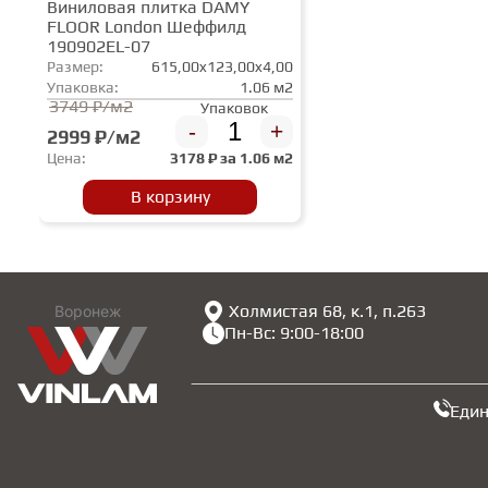
Виниловая плитка DAMY
FLOOR London Шеффилд
190902EL-07
Размер:
615,00x123,00x4,00
Упаковка:
1.06 м2
3749 ₽/м2
Упаковок
-
+
2999 ₽/м2
Цена:
3178
₽ за
1.06 м2
В корзину
Холмистая 68, к.1, п.263
Воронеж
Пн-Вс: 9:00-18:00
Еди