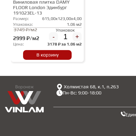
Виниловая плитка DAMY
FLOOR London Эдинбург
191023EL-13
Размер:
615,00x123,00x4,00
Упаковка:
1.06 м2
3749 ₽/м2
Упаковок
-
+
2999 ₽/м2
Цена:
3178
₽ за
1.06 м2
В корзину
Холмистая 68, к.1, п.263
Воронеж
Пн-Вс: 9:00-18:00
Еди