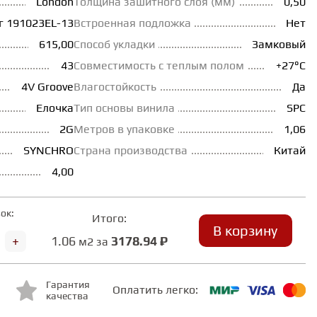
London
Толщина зашитного слоя (мм)
0,50
г 191023EL-13
Встроенная подложка
Нет
615,00
Способ укладки
Замковый
43
Совместимость с теплым полом
+27°С
4V Groove
Влагостойкость
Да
Елочка
Тип основы винила
SPC
2G
Метров в упаковке
1,06
SYNCHRO
Страна производства
Китай
4,00
ок:
Итого:
В корзину
+
1.06
3178.94 ₽
м2 за
Гарантия
Оплатить легко:
качества