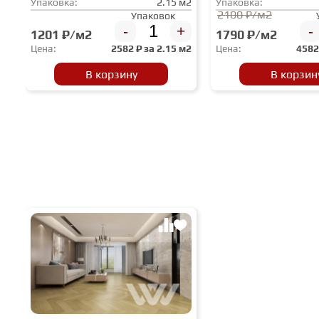
Упаковка:
2.15 м2
Упаковка:
2100 ₽/м2
Упаковок
-
+
-
1201 ₽/м2
1790 ₽/м2
Цена:
2582
₽ за
2.15 м2
Цена:
458
В корзину
В корзин