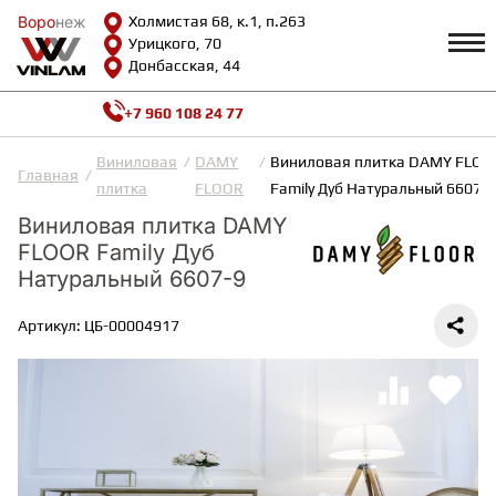
Воро
Воро
неж
неж
Холмистая 68, к.1, п.263
Урицкого, 70
Донбасская, 44
+7 960 108 24 77
Профиль
КАТАЛОГ
Виниловая
DAMY
Виниловая плитка DAMY FLOO
Главная
плитка
FLOOR
Family Дуб Натуральный 6607-
Доставка и оплата
Виниловая плитка DAMY
ВИНИЛОВАЯ ПЛИТКА
Возврат и гарантии
FLOOR Family Дуб
Сотрудничество
Вопросы и ответы
Натуральный 6607-9
Видеообзоры
ЛАМИНАТ
Полезная информация
Артикул: ЦБ-00004917
Как выбрать
Калькулятор
ИНЖЕНЕРНАЯ ДОСКА
О нас
Контакты
ПАРКЕТНАЯ ДОСКА