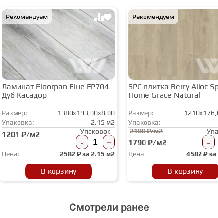
Рекомендуем
Рекомендуем
Ламинат Floorpan Blue FP704
SPC плитка Berry Alloc Spi
Дуб Касадор
Home Grace Natural
Размер:
1380x193,00x8,00
Размер:
1210x176,
Упаковка:
2.15 м2
Упаковка:
2100 ₽/м2
Упаковок
Уп
1201 ₽/м2
-
+
-
1790 ₽/м2
Цена:
2582
₽ за
2.15 м2
Цена:
4582
₽ за
В корзину
В корзину
Смотрели ранее