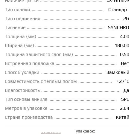
Наличие фаски
4V Groove
Тип планки
Стандарт
ГРУНТОВКИ
Тип соединения
2G
Тиснение
SYNCHRO
ТЕПЛЫЙ ПОЛ
Толщина (мм)
4,00
Ширина (мм)
180,00
ТЕРМОПАРКЕТ
Толщина зашитного слоя (мм)
0,50
Встроенная подложка
Нет
ЭКОМАССИВ
Способ укладки
Замковый
Совместимость с теплым полом
+27°С
МАССИВНАЯ ДОСКА
Влагостойкость
Да
Тип основы винила
SPC
Метров в упаковке
2,64
ИСКУССТВЕННАЯ ТРАВА
Страна производства
Китай
ИНЖЕНЕРНЫЙ МОДУЛЬ
упаковок:
3489 ₽/м2