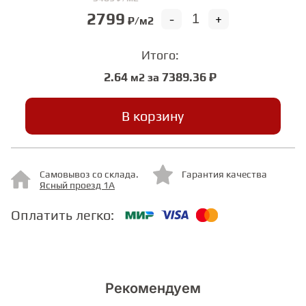
2799
-
+
₽/м2
СТУПЕНИ
Итого:
2.64
7389.36 ₽
м2 за
ФАНЕРА
В корзину
МИНЕРАЛЬНО-КАМЕННЫЙ
ЛАМИНАТ MSPC
ЛАМИНАТ SWF
Самовывоз со склада.
Гарантия качества
Ясный проезд 1А
Оплатить легко:
Рекомендуем