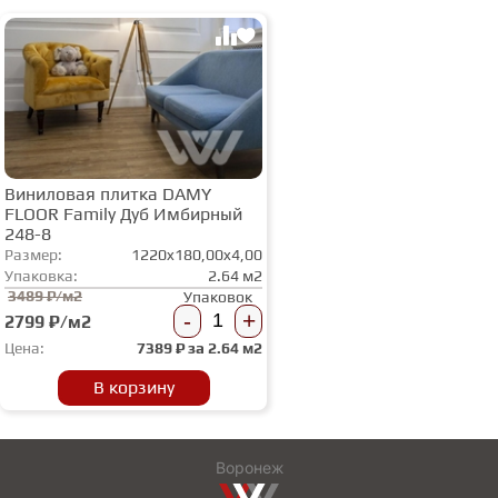
Виниловая плитка DAMY
FLOOR Family Дуб Имбирный
248-8
Размер:
1220x180,00x4,00
Упаковка:
2.64 м2
3489 ₽/м2
Упаковок
-
+
2799 ₽/м2
Цена:
7389
₽ за
2.64 м2
В корзину
Воронеж