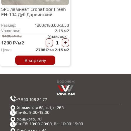
SPC ламинат Cronafloor Fresh
FH-104 Дуб Дарвинский
Размер:
1200x180,00x3,50
Упаковка:
2.16 м2
1490 ₽/м2
Упаковок
-
+
1290 ₽/м2
Цена:
2786
₽ за
2.16 м2
В корзину
Воронеж
+7 960 108 24 77
Холмистая 68, к.1, п.263
Пн-Вс: 9:00-18:00
Урицкого, 70
Пн-Сб: 10:00-20:00, Вс: 10:00-19:00
Донбасская, 44