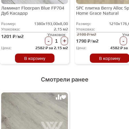
Ламинат Floorpan Blue FP704
SPC плитка Berry Alloc Spi
Дуб Касадор
Home Grace Natural
Размер:
1380x193,00x8,00
Размер:
1210x176,
Упаковка:
2.15 м2
Упаковка:
2100 ₽/м2
Упаковок
Уп
1201 ₽/м2
-
+
-
1790 ₽/м2
Цена:
2582
₽ за
2.15 м2
Цена:
4582
₽ за
В корзину
В корзину
Смотрели ранее