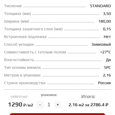
Тиснение
STANDARD
ГРУНТОВКИ
Толщина (мм)
3,50
Ширина (мм)
180,00
ТЕПЛЫЙ ПОЛ
Толщина зашитного слоя (мм)
0,15
Встроенная подложка
Нет
ТЕРМОПАРКЕТ
Способ укладки
Замковый
Совместимость с теплым полом
+27°С
Влагостойкость
Да
ЭКОМАССИВ
Тип основы винила
SPC
Метров в упаковке
2,16
МАССИВНАЯ ДОСКА
Страна производства
Россия
ИСКУССТВЕННАЯ ТРАВА
упаковок:
Итого:
1490 ₽/м2
1290
-
+
2.16
2786.4 ₽
м2 за
₽/м2
ИНЖЕНЕРНЫЙ МОДУЛЬ