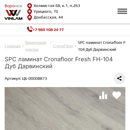
Воро
Воро
неж
неж
Холмистая 68, к.1, п.263
Урицкого, 70
Донбасская, 44
+7 960 108 24 77
Профиль
КАТАЛОГ
Виниловая
SPC ламинат Cronafloor Fre
Главная
CronaFloor
плитка
104 Дуб Дарвинский
Доставка и оплата
SPC ламинат Cronafloor Fresh FH-104
ВИНИЛОВАЯ ПЛИТКА
Возврат и гарантии
Дуб Дарвинский
Сотрудничество
Вопросы и ответы
Видеообзоры
Артикул: ЦБ-00008873
ЛАМИНАТ
Полезная информация
Как выбрать
Калькулятор
ИНЖЕНЕРНАЯ ДОСКА
О нас
Контакты
ПАРКЕТНАЯ ДОСКА