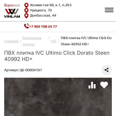
Воро
Воро
неж
неж
Холмистая 68, к.1, п.263
Урицкого, 70
Донбасская, 44
+7 960 108 24 77
Профиль
КАТАЛОГ
Виниловая
ПВХ плитка IVC Ultimo Сlick Dora
Главная
IVC
плитка
Steen 40992 HD+
Доставка и оплата
ПВХ плитка IVC Ultimo Сlick Dorato Steen
ВИНИЛОВАЯ ПЛИТКА
Возврат и гарантии
40992 HD+
Сотрудничество
Вопросы и ответы
Видеообзоры
Артикул: ЦБ-00004107
ЛАМИНАТ
Полезная информация
Как выбрать
Калькулятор
ИНЖЕНЕРНАЯ ДОСКА
О нас
Контакты
ПАРКЕТНАЯ ДОСКА