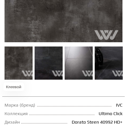
ТЕРРАСНАЯ ДОСКА
КОВРОВАЯ ПЛИТКА
МОДУЛЬНЫЕ ПВХ
ПОДЛОЖКА
ПЛИНТУС
Клеевой
КЛЕЙ
Марка (бренд)
IVC
Коллекция
Ultimo Сlick
НАЛИВНОЙ ПОЛ
Дизайн
Dorato Steen 40992 HD+