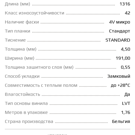
Длина (мм)
1316
ГРУНТОВКИ
Класс износоустойчивости
42
Наличие фаски
4V микро
Тип планки
Стандарт
ТЕПЛЫЙ ПОЛ
Тиснение
STANDARD
Толщина (мм)
4,50
ТЕРМОПАРКЕТ
Ширина (мм)
191,00
Толщина зашитного слоя (мм)
0,55
ЭКОМАССИВ
Способ укладки
Замковый
Совместимость с теплым полом
до +28°С
МАССИВНАЯ ДОСКА
Влагостойкость
Да
Тип основы винила
LVT
ИСКУССТВЕННАЯ ТРАВА
Метров в упаковке
1,76
Страна производства
Бельгия
ИНЖЕНЕРНЫЙ МОДУЛЬ