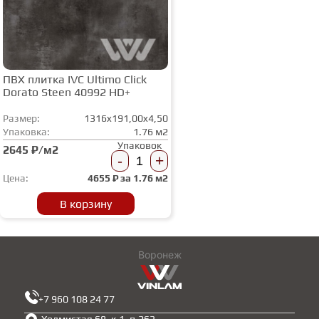
ПВХ плитка IVC Ultimo Сlick
Dorato Steen 40992 HD+
Размер:
1316x191,00x4,50
Упаковка:
1.76 м2
Упаковок
2645 ₽/м2
-
+
Цена:
4655
₽ за
1.76 м2
В корзину
Воронеж
+7 960 108 24 77