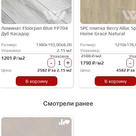
Ламинат Floorpan Blue FP704
SPC плитка Berry Alloc Spi
Дуб Касадор
Home Grace Natural
Размер:
1380x193,00x8,00
Размер:
1210x176,
Упаковка:
2.15 м2
Упаковка:
2100 ₽/м2
Упаковок
Уп
1201 ₽/м2
-
+
-
1790 ₽/м2
Цена:
2582
₽ за
2.15 м2
Цена:
4582
₽ за
В корзину
В корзину
Смотрели ранее