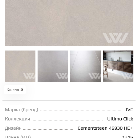
ТЕРРАСНАЯ ДОСКА
КОВРОВАЯ ПЛИТКА
МОДУЛЬНЫЕ ПВХ
ПОДЛОЖКА
ПЛИНТУС
Клеевой
КЛЕЙ
Марка (бренд)
IVC
Коллекция
Ultimo Сlick
Дизайн
Cementsteen 46930 HD+
НАЛИВНОЙ ПОЛ
Длина (мм)
1316