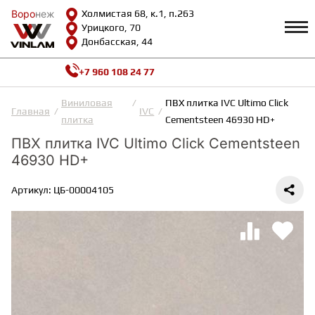
Воро
Воро
неж
неж
Холмистая 68, к.1, п.263
Урицкого, 70
Донбасская, 44
+7 960 108 24 77
Профиль
КАТАЛОГ
Виниловая
ПВХ плитка IVC Ultimo Сlick
Главная
IVC
плитка
Cementsteen 46930 HD+
Доставка и оплата
ПВХ плитка IVC Ultimo Сlick Cementsteen
ВИНИЛОВАЯ ПЛИТКА
Возврат и гарантии
46930 HD+
Сотрудничество
Вопросы и ответы
Видеообзоры
Артикул: ЦБ-00004105
ЛАМИНАТ
Полезная информация
Как выбрать
Калькулятор
ИНЖЕНЕРНАЯ ДОСКА
О нас
Контакты
ПАРКЕТНАЯ ДОСКА