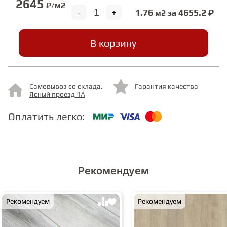
2645
₽/м2
-
+
1.76
4655.2 ₽
м2 за
СТУПЕНИ
В корзину
ФАНЕРА
Самовывоз со склада.
Гарантия качества
МИНЕРАЛЬНО-КАМЕННЫЙ
Ясный проезд 1А
ЛАМИНАТ MSPC
Оплатить легко:
ЛАМИНАТ SWF
Рекомендуем
Рекомендуем
Рекомендуем