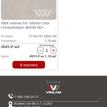
ПВХ плитка IVC Ultimo Сlick
Cementsteen 46930 HD+
Размер:
1316x191,00x4,50
Упаковка:
1.76 м2
Упаковок
2645 ₽/м2
-
+
Цена:
4655
₽ за
1.76 м2
В корзину
Воронеж
+7 960 108 24 77
Холмистая 68, к.1, п.263