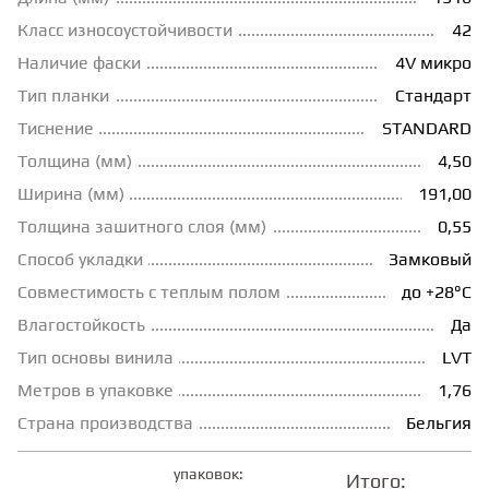
Класс износоустойчивости
42
ГРУНТОВКИ
Наличие фаски
4V микро
Тип планки
Стандарт
ТЕПЛЫЙ ПОЛ
Тиснение
STANDARD
Толщина (мм)
4,50
ТЕРМОПАРКЕТ
Ширина (мм)
191,00
Толщина зашитного слоя (мм)
0,55
ЭКОМАССИВ
Способ укладки
Замковый
Совместимость с теплым полом
до +28°С
Влагостойкость
Да
МАССИВНАЯ ДОСКА
Тип основы винила
LVT
Метров в упаковке
1,76
ИСКУССТВЕННАЯ ТРАВА
Страна производства
Бельгия
ИНЖЕНЕРНЫЙ МОДУЛЬ
упаковок:
Итого: