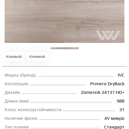
ТЕРРАСНАЯ ДОСКА
КОВРОВАЯ ПЛИТКА
МОДУЛЬНЫЕ ПВХ
Клеевой
Клеевой
ПОДЛОЖКА
Марка (бренд)
IVC
ПЛИНТУС
Коллекция
Primero DryBack
Дизайн
Zomereik 24137 HD+
Длина (мм)
988
КЛЕЙ
Класс износоустойчивости
31
Наличие фаски
4V микро
НАЛИВНОЙ ПОЛ
Тип планки
Стандарт