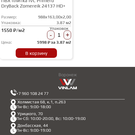
ПВХ плитка IVC Primero
DryBack Zomereik 24137 HD+
Размер:
988x163,00x2,00
Упаковка:
3.87 м2
Упаковок
1550 ₽/м2
-
+
Цена:
5998
₽ за
3.87 м2
В корзину
Воронеж
+7 960 108 24 77
Холмистая 68, к.1, п.263
Пн-Вс: 9:00-18:00
Урицкого, 70
Пн-Сб: 10:00-20:00, Вс: 10:00-19:00
Донбасская, 44
Пн-Вс: 9:00-19:00