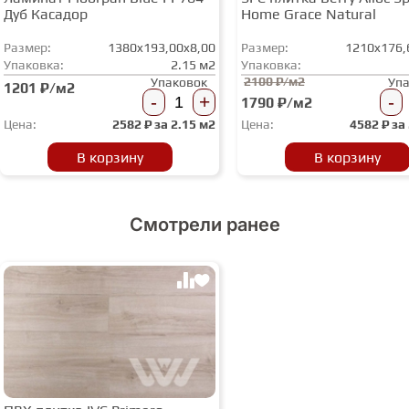
Дуб Касадор
Home Grace Natural
Размер:
1380x193,00x8,00
Размер:
1210x176,
Упаковка:
2.15 м2
Упаковка:
2100 ₽/м2
Упаковок
Уп
1201 ₽/м2
-
+
-
1790 ₽/м2
Цена:
2582
₽ за
2.15 м2
Цена:
4582
₽ за
В корзину
В корзину
Смотрели ранее