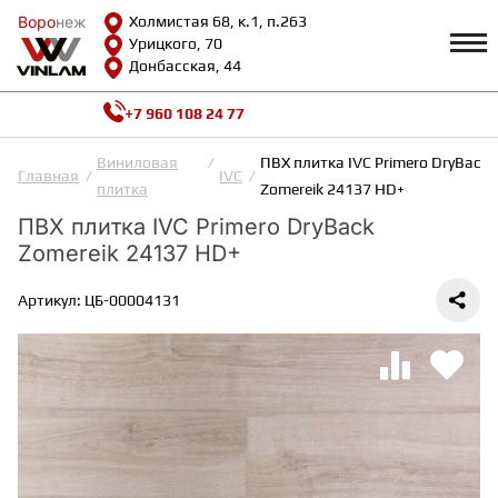
Воро
Воро
неж
неж
Холмистая 68, к.1, п.263
Урицкого, 70
Донбасская, 44
+7 960 108 24 77
Профиль
КАТАЛОГ
Виниловая
ПВХ плитка IVC Primero DryBack
Главная
IVC
плитка
Zomereik 24137 HD+
Доставка и оплата
ПВХ плитка IVC Primero DryBack
ВИНИЛОВАЯ ПЛИТКА
Возврат и гарантии
Zomereik 24137 HD+
Сотрудничество
Вопросы и ответы
Видеообзоры
Артикул: ЦБ-00004131
ЛАМИНАТ
Полезная информация
Как выбрать
Калькулятор
ИНЖЕНЕРНАЯ ДОСКА
О нас
Контакты
ПАРКЕТНАЯ ДОСКА