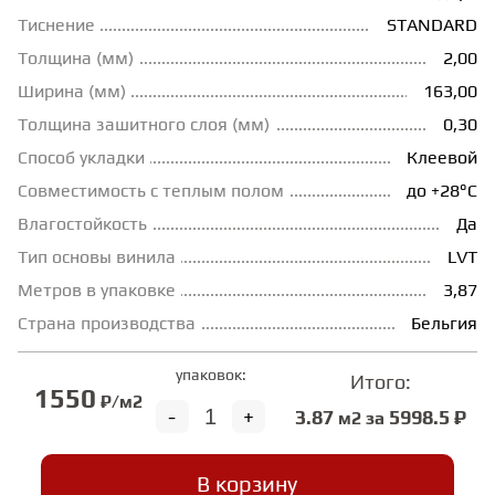
Тиснение
STANDARD
ГРУНТОВКИ
Толщина (мм)
2,00
Ширина (мм)
163,00
ТЕПЛЫЙ ПОЛ
Толщина зашитного слоя (мм)
0,30
Способ укладки
Клеевой
ТЕРМОПАРКЕТ
Совместимость с теплым полом
до +28°С
Влагостойкость
Да
Тип основы винила
LVT
ЭКОМАССИВ
Метров в упаковке
3,87
Страна производства
Бельгия
МАССИВНАЯ ДОСКА
упаковок:
Итого:
1550
₽/м2
ИСКУССТВЕННАЯ ТРАВА
-
+
3.87
5998.5 ₽
м2 за
ИНЖЕНЕРНЫЙ МОДУЛЬ
В корзину