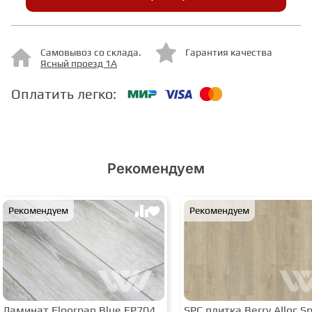
СТУПЕНИ
Самовывоз со склада.
Гарантия качества
Ясный проезд 1А
ФАНЕРА
Оплатить легко:
МИНЕРАЛЬНО-КАМЕННЫЙ
ЛАМИНАТ MSPC
Рекомендуем
ЛАМИНАТ SWF
Рекомендуем
Рекомендуем
Ламинат Floorpan Blue FP704
SPC плитка Berry Alloc Spi