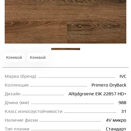
ТЕРРАСНАЯ ДОСКА
КОВРОВАЯ ПЛИТКА
МОДУЛЬНЫЕ ПВХ
Клеевой
Клеевой
ПОДЛОЖКА
Марка (бренд)
IVC
ПЛИНТУС
Коллекция
Primero DryBack
Дизайн
Altijdgroene EIK 22857 HD+
Длина (мм)
988
КЛЕЙ
Класс износоустойчивости
31
Наличие фаски
4V микро
НАЛИВНОЙ ПОЛ
Тип планки
Стандарт