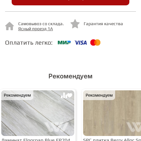
СТУПЕНИ
Самовывоз со склада.
Гарантия качества
Ясный проезд 1А
ФАНЕРА
Оплатить легко:
МИНЕРАЛЬНО-КАМЕННЫЙ
ЛАМИНАТ MSPC
Рекомендуем
ЛАМИНАТ SWF
Рекомендуем
Рекомендуем
Ламинат Floorpan Blue FP704
SPC плитка Berry Alloc Spi