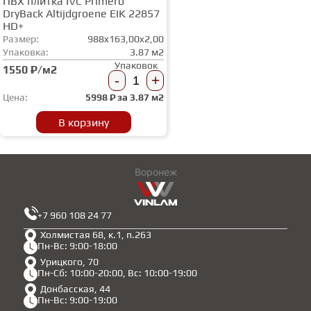
ПВХ плитка IVC Primero
DryBack Altijdgroene EIK 22857
HD+
Размер:
988x163,00x2,00
Упаковка:
3.87 м2
Упаковок
1550 ₽/м2
-
+
Цена:
5998
₽ за
3.87 м2
В корзину
Воронеж
+7 960 108 24 77
Холмистая 68, к.1, п.263
Пн-Вс: 9:00-18:00
Урицкого, 70
Пн-Сб: 10:00-20:00, Вс: 10:00-19:00
Донбасская, 44
Пн-Вс: 9:00-19:00