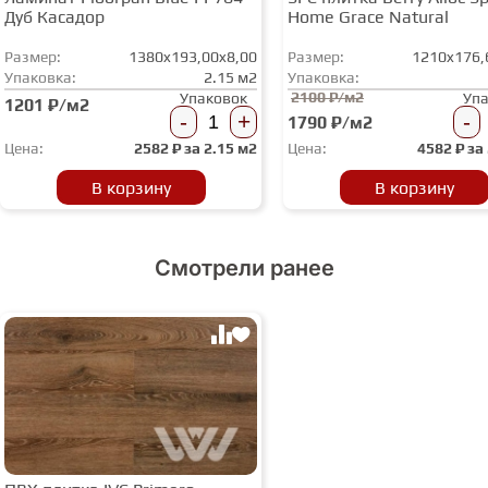
Дуб Касадор
Home Grace Natural
Размер:
1380x193,00x8,00
Размер:
1210x176,
Упаковка:
2.15 м2
Упаковка:
2100 ₽/м2
Упаковок
Уп
1201 ₽/м2
-
+
-
1790 ₽/м2
Цена:
2582
₽ за
2.15 м2
Цена:
4582
₽ за
В корзину
В корзину
Смотрели ранее