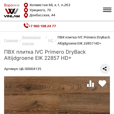
Воро
Воро
неж
неж
Холмистая 68, к.1, п.263
Урицкого, 70
Донбасская, 44
+7 960 108 24 77
Профиль
КАТАЛОГ
Виниловая
ПВХ плитка IVC Primero DryBack
Главная
IVC
плитка
Altijdgroene EIK 22857 HD+
Доставка и оплата
ПВХ плитка IVC Primero DryBack
ВИНИЛОВАЯ ПЛИТКА
Возврат и гарантии
Altijdgroene EIK 22857 HD+
Сотрудничество
Вопросы и ответы
Видеообзоры
Артикул: ЦБ-00004135
ЛАМИНАТ
Полезная информация
Как выбрать
Калькулятор
ИНЖЕНЕРНАЯ ДОСКА
О нас
Контакты
ПАРКЕТНАЯ ДОСКА