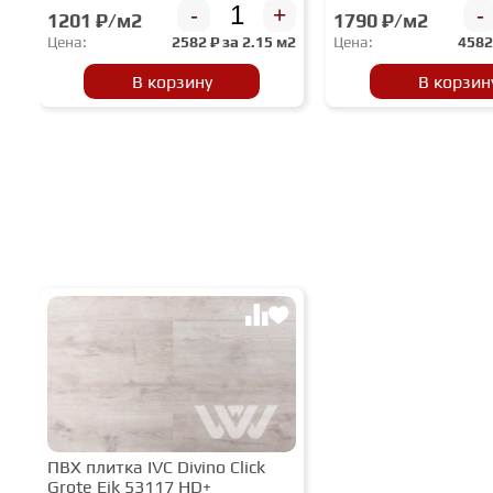
-
+
-
1201 ₽/м2
1790 ₽/м2
Цена:
2582
₽ за
2.15 м2
Цена:
458
В корзину
В корзин
ПВХ плитка IVC Divino Click
Grote Eik 53117 HD+