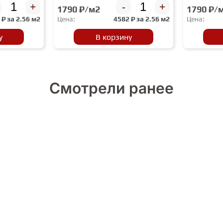
+
-
+
1790 ₽/м2
1790 ₽/
2
₽ за
2.56 м2
Цена:
4582
₽ за
2.56 м2
Цена:
у
В корзину
Смотрели ранее