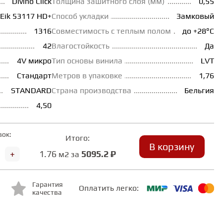
Divino Click
Толщина зашитного слоя (мм)
0,55
 Eik 53117 HD+
Способ укладки
Замковый
1316
Совместимость с теплым полом
до +28°С
42
Влагостойкость
Да
4V микро
Тип основы винила
LVT
Стандарт
Метров в упаковке
1,76
STANDARD
Страна производства
Бельгия
4,50
вок:
Итого:
В корзину
+
1.76
5095.2 ₽
м2 за
Гарантия
Оплатить легко:
качества