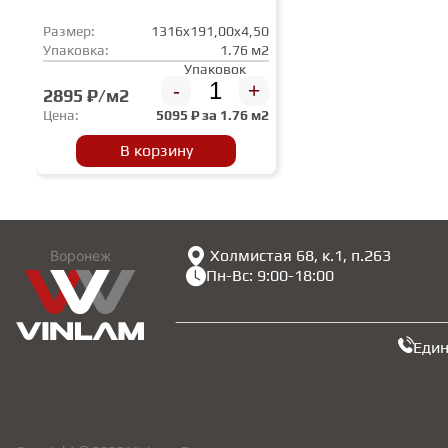
Размер:
1316x191,00x4,50
Упаковка:
1.76 м2
Упаковок
-
+
2895 ₽/м2
Цена:
5095
₽ за
1.76 м2
В корзину
Холмистая 68, к.1, п.263
Воронеж
Пн-Вс: 9:00-18:00
Еди