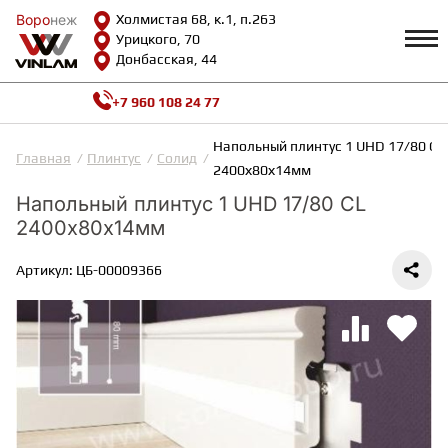
Воро
Воро
неж
неж
Холмистая 68, к.1, п.263
Урицкого, 70
Донбасская, 44
+7 960 108 24 77
Профиль
КАТАЛОГ
Напольный плинтус 1 UHD 17/80 CL
Главная
Плинтус
Солид
2400х80х14мм
Доставка и оплата
Напольный плинтус 1 UHD 17/80 CL
ВИНИЛОВАЯ ПЛИТКА
Возврат и гарантии
2400х80х14мм
Сотрудничество
Вопросы и ответы
Видеообзоры
Артикул: ЦБ-00009366
ЛАМИНАТ
Полезная информация
Как выбрать
Калькулятор
ИНЖЕНЕРНАЯ ДОСКА
О нас
Контакты
ПАРКЕТНАЯ ДОСКА