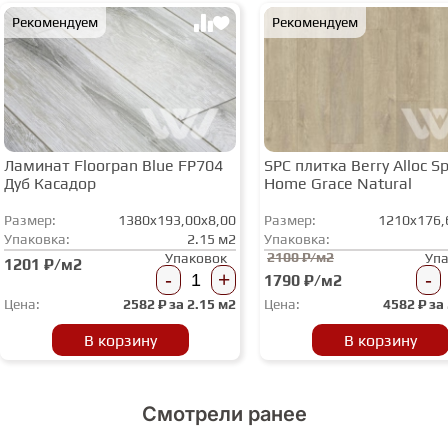
Рекомендуем
Рекомендуем
Ламинат Floorpan Blue FP704
SPC плитка Berry Alloc Spi
Дуб Касадор
Home Grace Natural
Размер:
1380x193,00x8,00
Размер:
1210x176,
Упаковка:
2.15 м2
Упаковка:
2100 ₽/м2
Упаковок
Уп
1201 ₽/м2
-
+
-
1790 ₽/м2
Цена:
2582
₽ за
2.15 м2
Цена:
4582
₽ за
В корзину
В корзину
Смотрели ранее