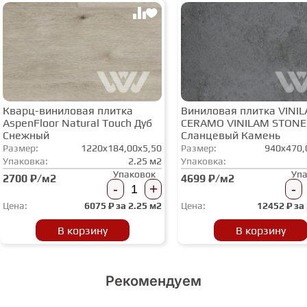
СТУПЕНИ
ФАНЕРА
Кварц-виниловая плитка
Виниловая плитка VINI
МИНЕРАЛЬНО-КАМЕННЫЙ
AspenFloor Natural Touch Дуб
CERAMO VINILAM STONE
ЛАМИНАТ MSPC
Снежный
Сланцевый Камень
Размер:
1220x184,00x5,50
Размер:
940x470,
Упаковка:
2.25 м2
Упаковка:
ЛАМИНАТ SWF
Упаковок
Уп
2700 ₽/м2
4699 ₽/м2
-
+
-
Цена:
6075
₽ за
2.25 м2
Цена:
12452
₽ за
В корзину
В корзину
Рекомендуем