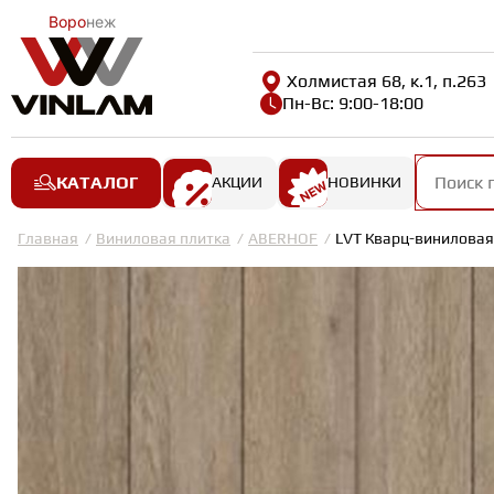
Воро
неж
Холмистая 68, к.1, п.263
Пн-Вс: 9:00-18:00
КАТАЛОГ
АКЦИИ
НОВИНКИ
Главная
Виниловая плитка
ABERHOF
LVT Кварц-виниловая 