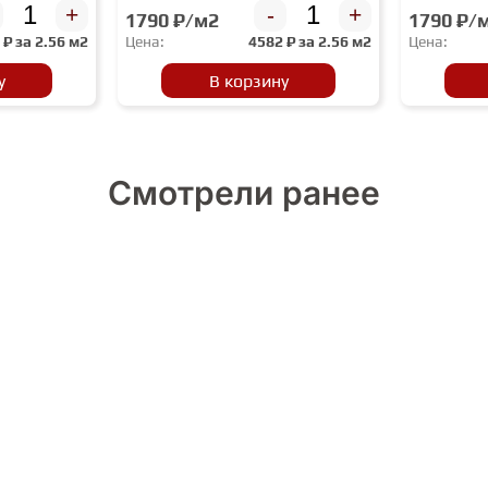
+
-
+
1790 ₽/м2
1790 ₽/
2
₽ за
2.56 м2
Цена:
4582
₽ за
2.56 м2
Цена:
у
В корзину
Смотрели ранее