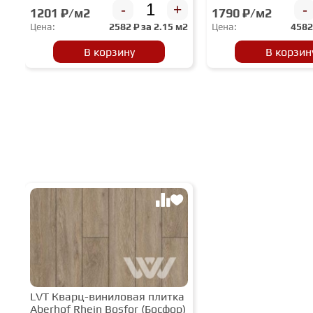
-
+
-
1201 ₽/м2
1790 ₽/м2
Цена:
2582
₽ за
2.15 м2
Цена:
458
В корзину
В корзин
LVT Кварц-виниловая плитка
Aberhof Rhein Bosfor (Босфор)