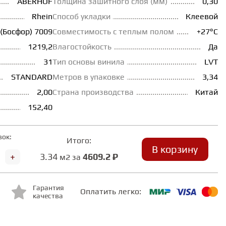
ABERHOF
Толщина зашитного слоя (мм)
0,30
Rhein
Способ укладки
Клеевой
 (Босфор) 7009
Совместимость с теплым полом
+27°С
1219,2
Влагостойкость
Да
31
Тип основы винила
LVT
STANDARD
Метров в упаковке
3,34
2,00
Страна производства
Китай
152,40
вок:
Итого:
В корзину
+
3.34
4609.2 ₽
м2 за
Гарантия
Оплатить легко:
качества