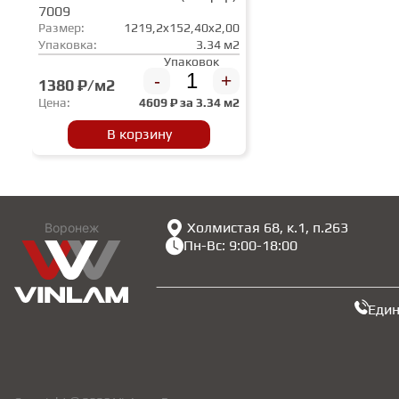
7009
Размер:
1219,2x152,40x2,00
Упаковка:
3.34 м2
Упаковок
-
+
1380 ₽/м2
Цена:
4609
₽ за
3.34 м2
В корзину
Холмистая 68, к.1, п.263
Воронеж
Пн-Вс: 9:00-18:00
Еди