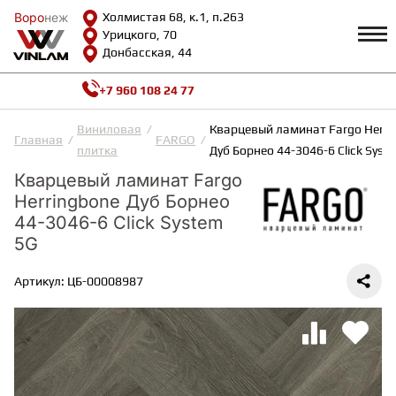
Воро
Воро
неж
неж
Холмистая 68, к.1, п.263
Урицкого, 70
Донбасская, 44
+7 960 108 24 77
Профиль
КАТАЛОГ
Виниловая
Кварцевый ламинат Fargo Herri
Главная
FARGO
плитка
Дуб Борнео 44-3046-6 Click Syst
Доставка и оплата
Кварцевый ламинат Fargo
ВИНИЛОВАЯ ПЛИТКА
Возврат и гарантии
Herringbone Дуб Борнео
Сотрудничество
Вопросы и ответы
44-3046-6 Click System
Видеообзоры
ЛАМИНАТ
5G
Полезная информация
Как выбрать
Артикул: ЦБ-00008987
Калькулятор
ИНЖЕНЕРНАЯ ДОСКА
О нас
Контакты
ПАРКЕТНАЯ ДОСКА