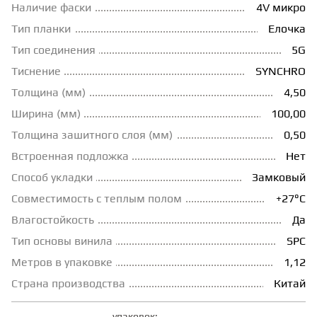
Наличие фаски
4V микро
ГРУНТОВКИ
Тип планки
Елочка
Тип соединения
5G
Тиснение
SYNCHRO
ТЕПЛЫЙ ПОЛ
Толщина (мм)
4,50
Ширина (мм)
100,00
ТЕРМОПАРКЕТ
Толщина зашитного слоя (мм)
0,50
Встроенная подложка
Нет
ЭКОМАССИВ
Способ укладки
Замковый
Совместимость с теплым полом
+27°С
МАССИВНАЯ ДОСКА
Влагостойкость
Да
Тип основы винила
SPC
ИСКУССТВЕННАЯ ТРАВА
Метров в упаковке
1,12
Страна производства
Китай
ИНЖЕНЕРНЫЙ МОДУЛЬ
упаковок: