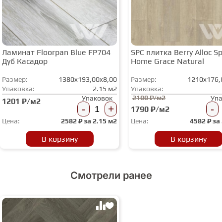
Ламинат Floorpan Blue FP704
SPC плитка Berry Alloc Spi
Дуб Касадор
Home Grace Natural
Размер:
1380x193,00x8,00
Размер:
1210x176,
Упаковка:
2.15 м2
Упаковка:
2100 ₽/м2
Упаковок
Уп
1201 ₽/м2
-
+
-
1790 ₽/м2
Цена:
2582
₽ за
2.15 м2
Цена:
4582
₽ за
В корзину
В корзину
Смотрели ранее