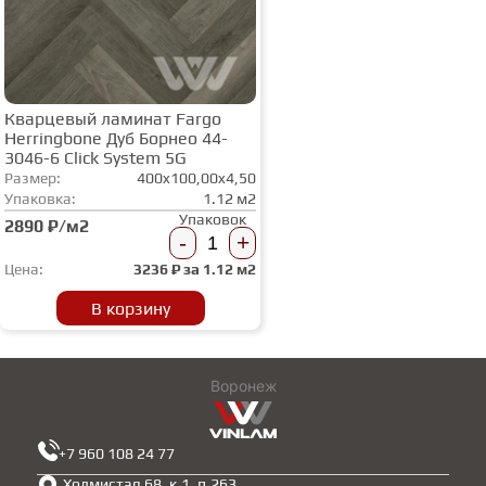
Кварцевый ламинат Fargo
Herringbone Дуб Борнео 44-
3046-6 Click System 5G
Размер:
400x100,00x4,50
Упаковка:
1.12 м2
Упаковок
2890 ₽/м2
-
+
Цена:
3236
₽ за
1.12 м2
В корзину
Воронеж
+7 960 108 24 77
Холмистая 68, к.1, п.263