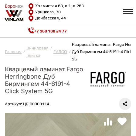
Воро
Воро
неж
неж
Холмистая 68, к.1, п.263
Урицкого, 70
Донбасская, 44
+7 960 108 24 77
Профиль
КАТАЛОГ
Кварцевый ламинат Fargo Herri
Виниловая
Главная
FARGO
Дуб Бирмингем 44-6191-4 Click 
плитка
Доставка и оплата
5G
ВИНИЛОВАЯ ПЛИТКА
Возврат и гарантии
Кварцевый ламинат Fargo
Сотрудничество
Вопросы и ответы
Herringbone Дуб
Видеообзоры
ЛАМИНАТ
Бирмингем 44-6191-4
Полезная информация
Click System 5G
Как выбрать
Калькулятор
ИНЖЕНЕРНАЯ ДОСКА
Артикул: ЦБ-00009114
О нас
Контакты
ПАРКЕТНАЯ ДОСКА