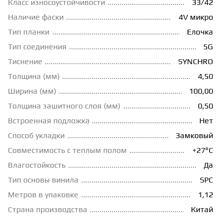
Класс износоустойчивости
33/42
Наличие фаски
4V микро
ГРУНТОВКИ
Тип планки
Елочка
Тип соединения
5G
ТЕПЛЫЙ ПОЛ
Тиснение
SYNCHRO
Толщина (мм)
4,50
ТЕРМОПАРКЕТ
Ширина (мм)
100,00
Толщина зашитного слоя (мм)
0,50
ЭКОМАССИВ
Встроенная подложка
Нет
Способ укладки
Замковый
МАССИВНАЯ ДОСКА
Совместимость с теплым полом
+27°С
Влагостойкость
Да
Тип основы винила
SPC
ИСКУССТВЕННАЯ ТРАВА
Метров в упаковке
1,12
Страна производства
Китай
ИНЖЕНЕРНЫЙ МОДУЛЬ