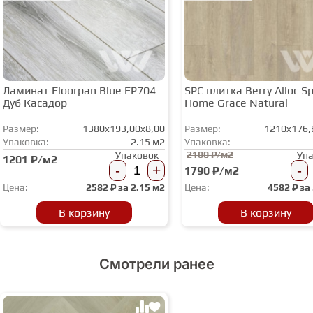
Ламинат Floorpan Blue FP704
SPC плитка Berry Alloc Spi
Дуб Касадор
Home Grace Natural
Размер:
1380x193,00x8,00
Размер:
1210x176,
Упаковка:
2.15 м2
Упаковка:
2100 ₽/м2
Упаковок
Уп
1201 ₽/м2
-
+
-
1790 ₽/м2
Цена:
2582
₽ за
2.15 м2
Цена:
4582
₽ за
В корзину
В корзину
Смотрели ранее