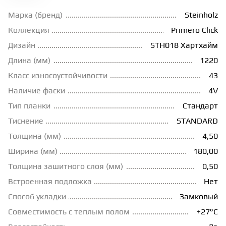
Марка (бренд)
Steinholz
ГРУНТОВКИ
Коллекция
Primero Click
Дизайн
STH018 Хартхайм
ТЕПЛЫЙ ПОЛ
Длина (мм)
1220
Класс износоустойчивости
43
ТЕРМОПАРКЕТ
Наличие фаски
4V
Тип планки
Стандарт
ЭКОМАССИВ
Тиснение
STANDARD
Толщина (мм)
4,50
Ширина (мм)
180,00
МАССИВНАЯ ДОСКА
Толщина зашитного слоя (мм)
0,50
Встроенная подложка
Нет
ИСКУССТВЕННАЯ ТРАВА
Способ укладки
Замковый
Совместимость с теплым полом
+27°С
ИНЖЕНЕРНЫЙ МОДУЛЬ