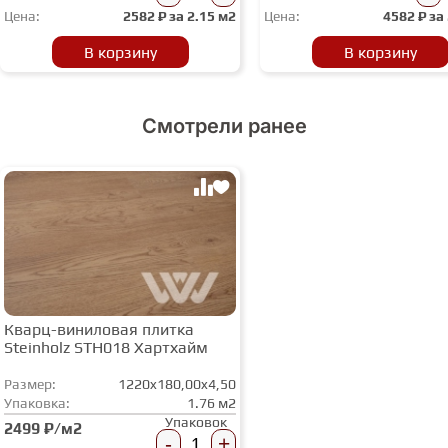
Цена:
2582
₽ за
2.15 м2
Цена:
4582
₽ за
В корзину
В корзину
Смотрели ранее
Кварц-виниловая плитка
Steinholz STH018 Хартхайм
Размер:
1220x180,00x4,50
Упаковка:
1.76 м2
Упаковок
2499 ₽/м2
-
+