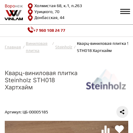
Воро
Воро
неж
неж
Холмистая 68, к.1, п.263
Урицкого, 70
Донбасская, 44
+7 960 108 24 77
Профиль
КАТАЛОГ
Виниловая
Кварц-виниловая плитка Ste
Главная
Steinholz
плитка
STH018 Хартхайм
Доставка и оплата
ВИНИЛОВАЯ ПЛИТКА
Возврат и гарантии
Сотрудничество
Кварц-виниловая плитка
Вопросы и ответы
Steinholz STH018
Видеообзоры
ЛАМИНАТ
Полезная информация
Хартхайм
Как выбрать
Калькулятор
ИНЖЕНЕРНАЯ ДОСКА
О нас
Контакты
Артикул: ЦБ-00005185
ПАРКЕТНАЯ ДОСКА