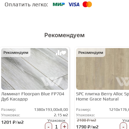
Оплатить легко:
Рекомендуем
Рекомендуем
Рекомендуем
Ламинат Floorpan Blue FP704
SPC плитка Berry Alloc Spi
Дуб Касадор
Home Grace Natural
Размер:
1380x193,00x8,00
Размер:
1210x176,
Упаковка:
2.15 м2
Упаковка:
2100 ₽/м2
Упаковок
Уп
1201 ₽/м2
-
+
-
1790 ₽/м2