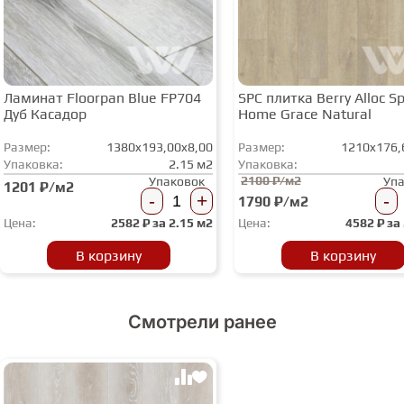
Ламинат Floorpan Blue FP704
SPC плитка Berry Alloc Spi
Дуб Касадор
Home Grace Natural
Размер:
1380x193,00x8,00
Размер:
1210x176,
Упаковка:
2.15 м2
Упаковка:
2100 ₽/м2
Упаковок
Уп
1201 ₽/м2
-
+
-
1790 ₽/м2
Цена:
2582
₽ за
2.15 м2
Цена:
4582
₽ за
В корзину
В корзину
Смотрели ранее