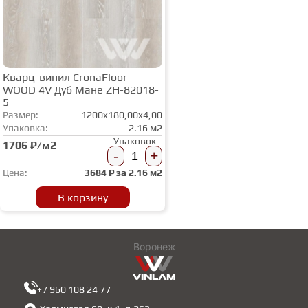
Кварц-винил CronaFloor
WOOD 4V Дуб Мане ZH-82018-
5
Размер:
1200x180,00x4,00
Упаковка:
2.16 м2
Упаковок
1706 ₽/м2
-
+
Цена:
3684
₽ за
2.16 м2
В корзину
Воронеж
+7 960 108 24 77