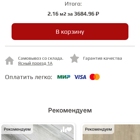
Итого:
2.16
3684.96 ₽
м2 за
СТУПЕНИ
В корзину
ФАНЕРА
МИНЕРАЛЬНО-КАМЕННЫЙ
Самовывоз со склада.
Гарантия качества
ЛАМИНАТ MSPC
Ясный проезд 1А
Оплатить легко:
ЛАМИНАТ SWF
Рекомендуем
Рекомендуем
Рекомендуем