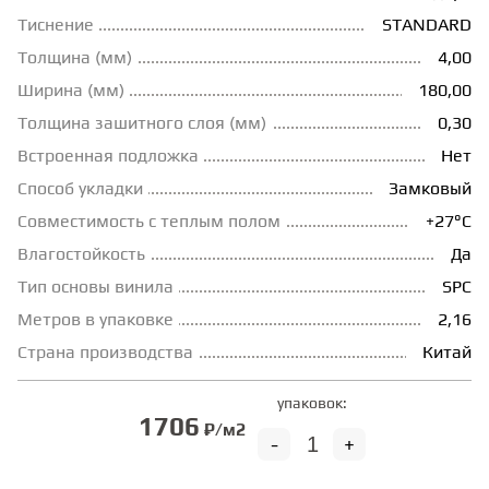
Тиснение
STANDARD
ГРУНТОВКИ
Толщина (мм)
4,00
Ширина (мм)
180,00
ТЕПЛЫЙ ПОЛ
Толщина зашитного слоя (мм)
0,30
Встроенная подложка
Нет
ТЕРМОПАРКЕТ
Способ укладки
Замковый
Совместимость с теплым полом
+27°С
Влагостойкость
Да
ЭКОМАССИВ
Тип основы винила
SPC
Метров в упаковке
2,16
МАССИВНАЯ ДОСКА
Страна производства
Китай
ИСКУССТВЕННАЯ ТРАВА
упаковок:
1706
₽/м2
-
+
ИНЖЕНЕРНЫЙ МОДУЛЬ