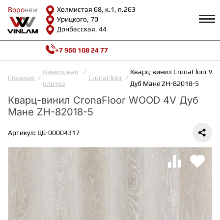
Воро
Воро
неж
неж
Холмистая 68, к.1, п.263
Урицкого, 70
Донбасская, 44
+7 960 108 24 77
Профиль
КАТАЛОГ
Виниловая
Кварц-винил CronaFloor W
Главная
CronaFloor
плитка
Дуб Мане ZH-82018-5
Доставка и оплата
Кварц-винил CronaFloor WOOD 4V Дуб
ВИНИЛОВАЯ ПЛИТКА
Возврат и гарантии
Мане ZH-82018-5
Сотрудничество
Вопросы и ответы
Видеообзоры
Артикул: ЦБ-00004317
ЛАМИНАТ
Полезная информация
Как выбрать
Калькулятор
ИНЖЕНЕРНАЯ ДОСКА
О нас
Контакты
ПАРКЕТНАЯ ДОСКА