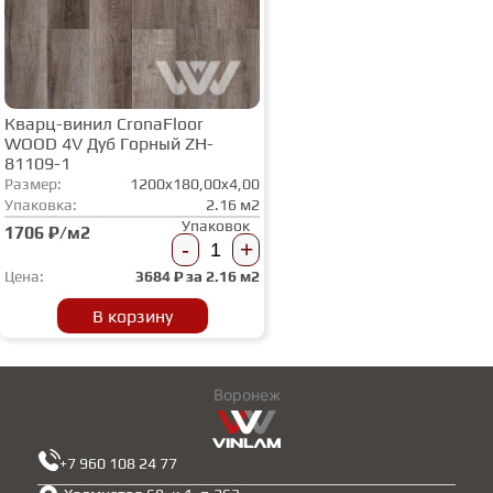
Кварц-винил CronaFloor
WOOD 4V Дуб Горный ZH-
81109-1
Размер:
1200x180,00x4,00
Упаковка:
2.16 м2
Упаковок
1706 ₽/м2
-
+
Цена:
3684
₽ за
2.16 м2
В корзину
Воронеж
+7 960 108 24 77