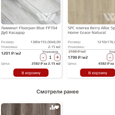
Ламинат Floorpan Blue FP704
SPC плитка Berry Alloc Spi
Дуб Касадор
Home Grace Natural
Размер:
1380x193,00x8,00
Размер:
1210x176,
Упаковка:
2.15 м2
Упаковка:
2100 ₽/м2
Упаковок
Уп
1201 ₽/м2
-
+
-
1790 ₽/м2
Цена:
2582
₽ за
2.15 м2
Цена:
4582
₽ за
В корзину
В корзину
Смотрели ранее