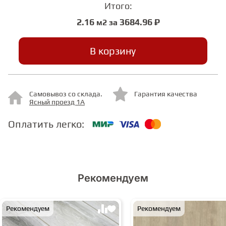
Итого:
2.16
3684.96 ₽
м2 за
СТУПЕНИ
В корзину
ФАНЕРА
МИНЕРАЛЬНО-КАМЕННЫЙ
Самовывоз со склада.
Гарантия качества
ЛАМИНАТ MSPC
Ясный проезд 1А
Оплатить легко:
ЛАМИНАТ SWF
Рекомендуем
Рекомендуем
Рекомендуем