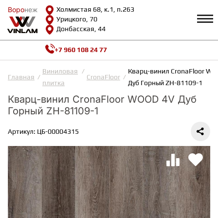
Воро
Воро
неж
неж
Холмистая 68, к.1, п.263
Урицкого, 70
Донбасская, 44
+7 960 108 24 77
Профиль
КАТАЛОГ
Виниловая
Кварц-винил CronaFloor W
Главная
CronaFloor
плитка
Дуб Горный ZH-81109-1
Доставка и оплата
Кварц-винил CronaFloor WOOD 4V Дуб
ВИНИЛОВАЯ ПЛИТКА
Возврат и гарантии
Горный ZH-81109-1
Сотрудничество
Вопросы и ответы
Видеообзоры
Артикул: ЦБ-00004315
ЛАМИНАТ
Полезная информация
Как выбрать
Калькулятор
ИНЖЕНЕРНАЯ ДОСКА
О нас
Контакты
ПАРКЕТНАЯ ДОСКА