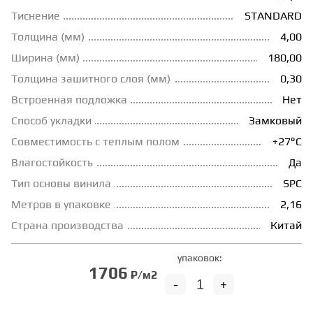
Тиснение
STANDARD
ГРУНТОВКИ
Толщина (мм)
4,00
Ширина (мм)
180,00
ТЕПЛЫЙ ПОЛ
Толщина зашитного слоя (мм)
0,30
Встроенная подложка
Нет
ТЕРМОПАРКЕТ
Способ укладки
Замковый
Совместимость с теплым полом
+27°С
Влагостойкость
Да
ЭКОМАССИВ
Тип основы винила
SPC
Метров в упаковке
2,16
МАССИВНАЯ ДОСКА
Страна производства
Китай
ИСКУССТВЕННАЯ ТРАВА
упаковок:
1706
₽/м2
-
+
ИНЖЕНЕРНЫЙ МОДУЛЬ