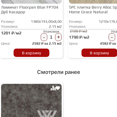
Ламинат Floorpan Blue FP704
SPC плитка Berry Alloc Spi
Дуб Касадор
Home Grace Natural
Размер:
1380x193,00x8,00
Размер:
1210x176,
Упаковка:
2.15 м2
Упаковка:
2100 ₽/м2
Упаковок
Уп
1201 ₽/м2
-
+
-
1790 ₽/м2
Цена:
2582
₽ за
2.15 м2
Цена:
4582
₽ за
В корзину
В корзину
Смотрели ранее