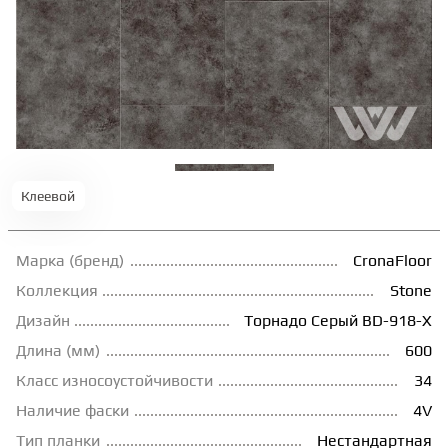
ТЕРРАСНАЯ ДОСКА
КОВРОВАЯ ПЛИТКА
МОДУЛЬНЫЕ ПВХ
Клеевой
ПОДЛОЖКА
Марка (бренд)
CronaFloor
ПЛИНТУС
Коллекция
Stone
Дизайн
Торнадо Серый BD-918-X
Длина (мм)
600
КЛЕЙ
Класс износоустойчивости
34
Наличие фаски
4V
НАЛИВНОЙ ПОЛ
Тип планки
Нестандартная