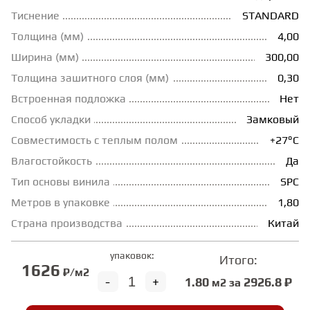
Тиснение
STANDARD
ГРУНТОВКИ
Толщина (мм)
4,00
Ширина (мм)
300,00
ТЕПЛЫЙ ПОЛ
Толщина зашитного слоя (мм)
0,30
Встроенная подложка
Нет
ТЕРМОПАРКЕТ
Способ укладки
Замковый
Совместимость с теплым полом
+27°С
Влагостойкость
Да
ЭКОМАССИВ
Тип основы винила
SPC
Метров в упаковке
1,80
МАССИВНАЯ ДОСКА
Страна производства
Китай
ИСКУССТВЕННАЯ ТРАВА
упаковок:
Итого:
1626
₽/м2
-
+
1.80
2926.8 ₽
м2 за
ИНЖЕНЕРНЫЙ МОДУЛЬ