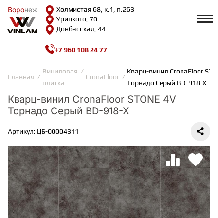
Воро
Воро
неж
неж
Холмистая 68, к.1, п.263
Урицкого, 70
Донбасская, 44
+7 960 108 24 77
Профиль
КАТАЛОГ
Виниловая
Кварц-винил CronaFloor ST
Главная
CronaFloor
плитка
Торнадо Серый BD-918-X
Доставка и оплата
Кварц-винил CronaFloor STONE 4V
ВИНИЛОВАЯ ПЛИТКА
Возврат и гарантии
Торнадо Серый BD-918-X
Сотрудничество
Вопросы и ответы
Видеообзоры
Артикул: ЦБ-00004311
ЛАМИНАТ
Полезная информация
Как выбрать
Калькулятор
ИНЖЕНЕРНАЯ ДОСКА
О нас
Контакты
ПАРКЕТНАЯ ДОСКА