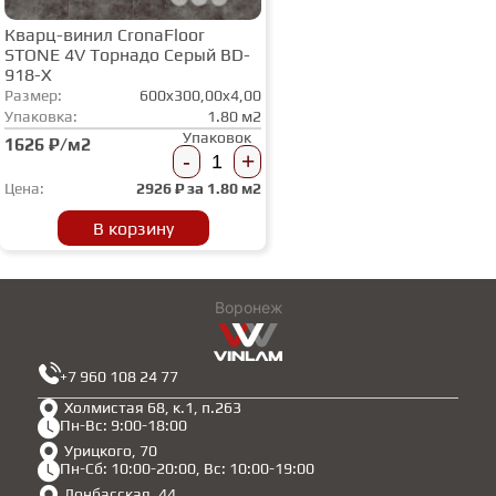
Кварц-винил CronaFloor
STONE 4V Торнадо Серый BD-
918-X
Размер:
600x300,00x4,00
Упаковка:
1.80 м2
Упаковок
1626 ₽/м2
-
+
Цена:
2926
₽ за
1.80 м2
В корзину
Воронеж
+7 960 108 24 77
Холмистая 68, к.1, п.263
Пн-Вс: 9:00-18:00
Урицкого, 70
Пн-Сб: 10:00-20:00, Вс: 10:00-19:00
Донбасская, 44