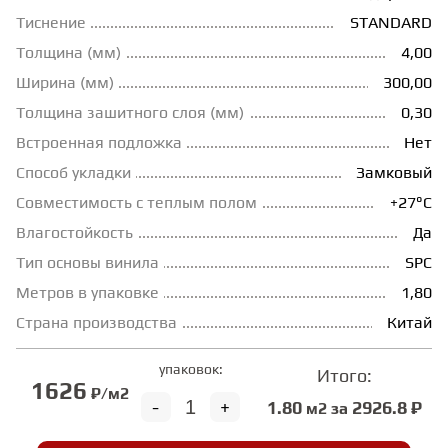
Тиснение
STANDARD
ГРУНТОВКИ
Толщина (мм)
4,00
Ширина (мм)
300,00
ТЕПЛЫЙ ПОЛ
Толщина зашитного слоя (мм)
0,30
Встроенная подложка
Нет
ТЕРМОПАРКЕТ
Способ укладки
Замковый
Совместимость с теплым полом
+27°С
Влагостойкость
Да
ЭКОМАССИВ
Тип основы винила
SPC
Метров в упаковке
1,80
МАССИВНАЯ ДОСКА
Страна производства
Китай
ИСКУССТВЕННАЯ ТРАВА
упаковок:
Итого:
1626
₽/м2
-
+
1.80
2926.8 ₽
м2 за
ИНЖЕНЕРНЫЙ МОДУЛЬ