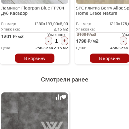
Ламинат Floorpan Blue FP704
SPC плитка Berry Alloc Spi
Дуб Касадор
Home Grace Natural
Размер:
1380x193,00x8,00
Размер:
1210x176,
Упаковка:
2.15 м2
Упаковка:
2100 ₽/м2
Упаковок
Уп
1201 ₽/м2
-
+
-
1790 ₽/м2
Цена:
2582
₽ за
2.15 м2
Цена:
4582
₽ за
В корзину
В корзину
Смотрели ранее