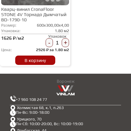
Кварц-винил CronaFloor
STONE 4V Торнадо Дымчатый
BD-1790-10
Размер:
600x300,00x4,00
Упаковка:
1.80 м2
Упаковок
1626 ₽/м2
-
+
Цена:
2926
₽ за
1.80 м2
В корзину
Воронеж
+7 960 108 24 77
Холмистая 68, к.1, п.263
Пн-Вс: 9:00-18:00
Урицкого, 70
Пн-Сб: 10:00-20:00, Вс: 10:00-19:00
Донбасская, 44