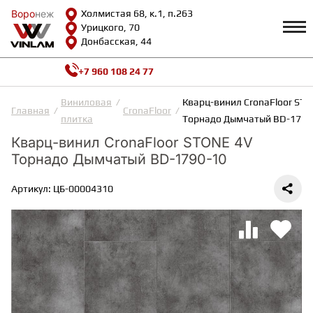
Воро
Воро
неж
неж
Холмистая 68, к.1, п.263
Урицкого, 70
Донбасская, 44
+7 960 108 24 77
Профиль
КАТАЛОГ
Виниловая
Кварц-винил CronaFloor ST
Главная
CronaFloor
плитка
Торнадо Дымчатый BD-1790
Доставка и оплата
Кварц-винил CronaFloor STONE 4V
ВИНИЛОВАЯ ПЛИТКА
Возврат и гарантии
Торнадо Дымчатый BD-1790-10
Сотрудничество
Вопросы и ответы
Видеообзоры
Артикул: ЦБ-00004310
ЛАМИНАТ
Полезная информация
Как выбрать
Калькулятор
ИНЖЕНЕРНАЯ ДОСКА
О нас
Контакты
ПАРКЕТНАЯ ДОСКА