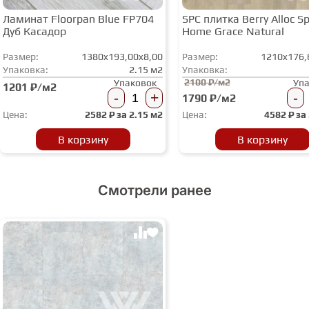
Ламинат Floorpan Blue FP704
SPC плитка Berry Alloc Spi
Дуб Касадор
Home Grace Natural
Размер:
1380x193,00x8,00
Размер:
1210x176,
Упаковка:
2.15 м2
Упаковка:
2100 ₽/м2
Упаковок
Уп
1201 ₽/м2
-
+
-
1790 ₽/м2
Цена:
2582
₽ за
2.15 м2
Цена:
4582
₽ за
В корзину
В корзину
Смотрели ранее