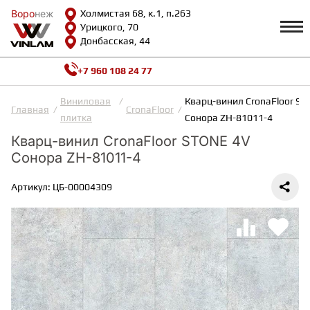
Воро
Воро
неж
неж
Холмистая 68, к.1, п.263
Урицкого, 70
Донбасская, 44
+7 960 108 24 77
Профиль
КАТАЛОГ
Виниловая
Кварц-винил CronaFloor ST
Главная
CronaFloor
плитка
Сонора ZH-81011-4
Доставка и оплата
Кварц-винил CronaFloor STONE 4V
ВИНИЛОВАЯ ПЛИТКА
Возврат и гарантии
Сонора ZH-81011-4
Сотрудничество
Вопросы и ответы
Видеообзоры
Артикул: ЦБ-00004309
ЛАМИНАТ
Полезная информация
Как выбрать
Калькулятор
ИНЖЕНЕРНАЯ ДОСКА
О нас
Контакты
ПАРКЕТНАЯ ДОСКА