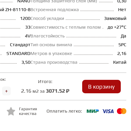
NANO
Толщина зашитного слоя (мм)
0,30
ый ZH-81110-8
Встроенная подложка
Нет
1200
Способ укладки
Замковый
33
Совместимость с теплым полом
до +27°С
4V
Влагостойкость
Да
Стандарт
Тип основы винила
SPC
STANDARD
Метров в упаковке
2,16
3,50
Страна производства
Китай
ок:
Итого:
В корзину
+
2.16
3071.52 ₽
м2 за
Гарантия
Оплатить легко:
качества