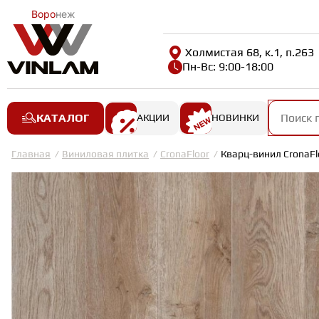
Воро
неж
Холмистая 68, к.1, п.263
Пн-Вс: 9:00-18:00
КАТАЛОГ
АКЦИИ
НОВИНКИ
Главная
Виниловая плитка
CronaFloor
Кварц-винил CronaFl