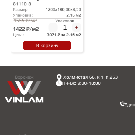
81110-8
Размер:
1200x180,00x3,50
Упаковка:
2.16 м2
1555 ₽/м2
Упаковок
-
+
1422 ₽/м2
Цена:
3071
₽ за
2.16 м2
В корзину
Холмистая 68, к.1, п.263
Воронеж
Пн-Вс: 9:00-18:00
Еди