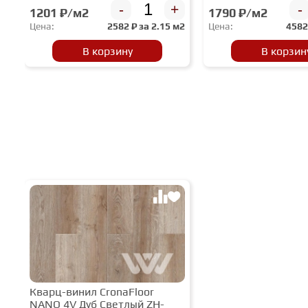
-
+
-
1201 ₽/м2
1790 ₽/м2
Цена:
2582
₽ за
2.15 м2
Цена:
458
В корзину
В корзин
Кварц-винил CronaFloor
NANO 4V Дуб Светлый ZH-