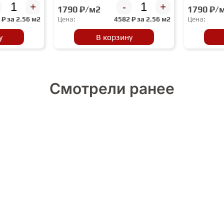
+
-
+
1790 ₽/м2
1790 ₽/
2
₽ за
2.56 м2
Цена:
4582
₽ за
2.56 м2
Цена:
у
В корзину
Смотрели ранее