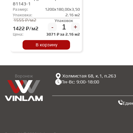
81143-1
Размер:
1200x180,00x3,50
Упаковка:
2.16 м2
1555 ₽/м2
Упаковок
-
+
1422 ₽/м2
Цена:
3071
₽ за
2.16 м2
В корзину
Холмистая 68, к.1, п.263
Воронеж
Пн-Вс: 9:00-18:00
Еди