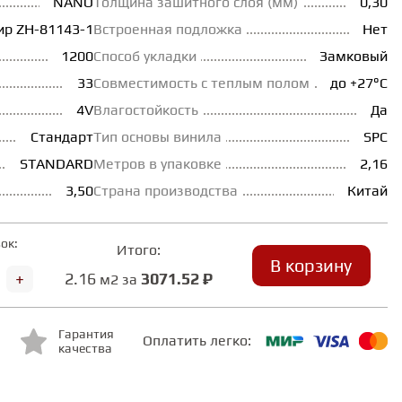
NANO
Толщина зашитного слоя (мм)
0,30
ир ZH-81143-1
Встроенная подложка
Нет
1200
Способ укладки
Замковый
33
Совместимость с теплым полом
до +27°С
4V
Влагостойкость
Да
Стандарт
Тип основы винила
SPC
STANDARD
Метров в упаковке
2,16
3,50
Страна производства
Китай
ок:
Итого:
В корзину
+
2.16
3071.52 ₽
м2 за
Гарантия
Оплатить легко:
качества