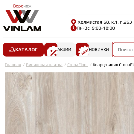
Воро
неж
Холмистая 68, к.1, п.263
Пн-Вс: 9:00-18:00
КАТАЛОГ
АКЦИИ
НОВИНКИ
Главная
Виниловая плитка
CronaFloor
Кварц-винил CronaFl