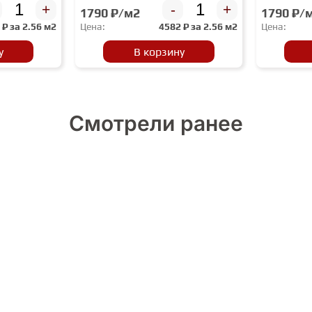
+
-
+
1790 ₽/м2
1790 ₽/
2
₽ за
2.56 м2
Цена:
4582
₽ за
2.56 м2
Цена:
у
В корзину
Смотрели ранее