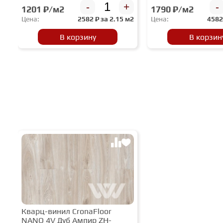
-
+
-
1201 ₽/м2
1790 ₽/м2
Цена:
2582
₽ за
2.15 м2
Цена:
458
В корзину
В корзин
Кварц-винил CronaFloor
NANO 4V Дуб Ампир ZH-