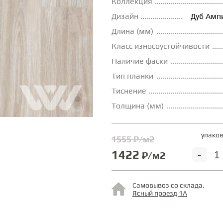
Коллекция
Дизайн
Дуб Амп
Длина (мм)
Класс износоустойчивости
Наличие фаски
Тип планки
Тиснение
Толщина (мм)
упаков
1555 ₽/м2
1422
-
₽/м2
Самовывоз со склада.
Ясный проезд 1А