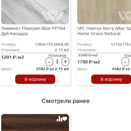
Ламинат Floorpan Blue FP704
SPC плитка Berry Alloc Spi
Дуб Касадор
Home Grace Natural
Размер:
1380x193,00x8,00
Размер:
1210x176,
Упаковка:
2.15 м2
Упаковка:
2100 ₽/м2
Упаковок
Уп
1201 ₽/м2
-
+
-
1790 ₽/м2
Цена:
2582
₽ за
2.15 м2
Цена:
4582
₽ за
В корзину
В корзину
Смотрели ранее