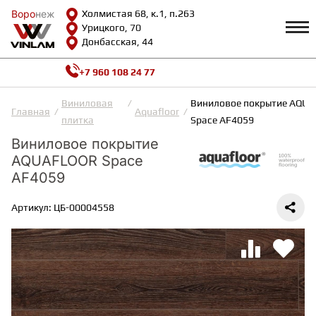
Воро
Воро
неж
неж
Холмистая 68, к.1, п.263
Урицкого, 70
Донбасская, 44
+7 960 108 24 77
Профиль
КАТАЛОГ
Виниловая
Виниловое покрытие AQU
Главная
Aquafloor
плитка
Space AF4059
Доставка и оплата
Виниловое покрытие
ВИНИЛОВАЯ ПЛИТКА
Возврат и гарантии
AQUAFLOOR Space
Сотрудничество
Вопросы и ответы
AF4059
Видеообзоры
ЛАМИНАТ
Полезная информация
Артикул: ЦБ-00004558
Как выбрать
Калькулятор
ИНЖЕНЕРНАЯ ДОСКА
О нас
Контакты
ПАРКЕТНАЯ ДОСКА