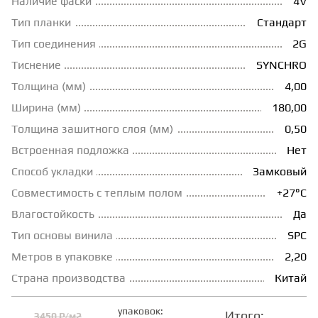
Наличие фаски
4V
Тип планки
Стандарт
ГРУНТОВКИ
Тип соединения
2G
Тиснение
SYNCHRO
ТЕПЛЫЙ ПОЛ
Толщина (мм)
4,00
Ширина (мм)
180,00
ТЕРМОПАРКЕТ
Толщина зашитного слоя (мм)
0,50
Встроенная подложка
Нет
ЭКОМАССИВ
Способ укладки
Замковый
Совместимость с теплым полом
+27°С
МАССИВНАЯ ДОСКА
Влагостойкость
Да
Тип основы винила
SPC
Метров в упаковке
2,20
ИСКУССТВЕННАЯ ТРАВА
Страна производства
Китай
ИНЖЕНЕРНЫЙ МОДУЛЬ
упаковок:
Итого:
3450 ₽/м2