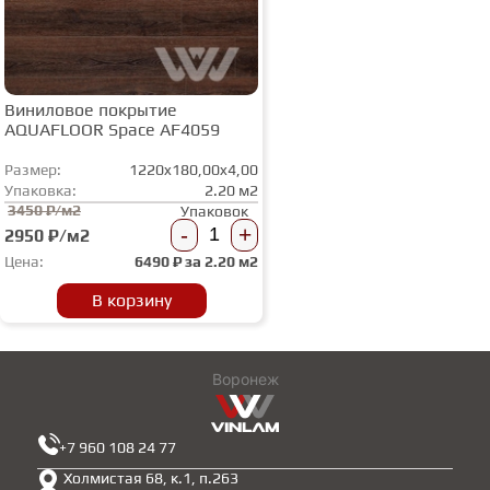
Виниловое покрытие
AQUAFLOOR Space AF4059
Размер:
1220x180,00x4,00
Упаковка:
2.20 м2
3450 ₽/м2
Упаковок
-
+
2950 ₽/м2
Цена:
6490
₽ за
2.20 м2
В корзину
Воронеж
+7 960 108 24 77
Холмистая 68, к.1, п.263