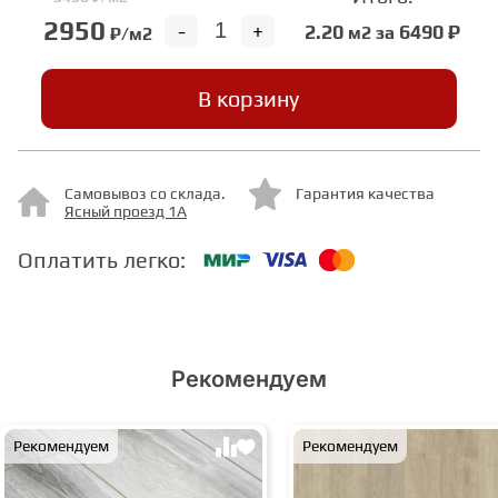
2950
-
+
2.20
6490 ₽
м2 за
₽/м2
СТУПЕНИ
В корзину
ФАНЕРА
МИНЕРАЛЬНО-КАМЕННЫЙ
Самовывоз со склада.
Гарантия качества
Ясный проезд 1А
ЛАМИНАТ MSPC
Оплатить легко:
ЛАМИНАТ SWF
Рекомендуем
Рекомендуем
Рекомендуем