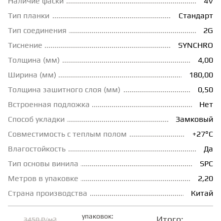
Наличие фаски
4V
Тип планки
Стандарт
ГРУНТОВКИ
Тип соединения
2G
Тиснение
SYNCHRO
ТЕПЛЫЙ ПОЛ
Толщина (мм)
4,00
Ширина (мм)
180,00
ТЕРМОПАРКЕТ
Толщина зашитного слоя (мм)
0,50
Встроенная подложка
Нет
ЭКОМАССИВ
Способ укладки
Замковый
Совместимость с теплым полом
+27°С
МАССИВНАЯ ДОСКА
Влагостойкость
Да
Тип основы винила
SPC
Метров в упаковке
2,20
ИСКУССТВЕННАЯ ТРАВА
Страна производства
Китай
ИНЖЕНЕРНЫЙ МОДУЛЬ
упаковок:
Итого:
3450 ₽/м2