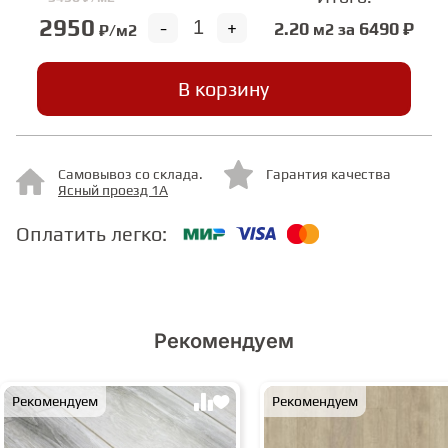
2950
-
+
2.20
6490 ₽
м2 за
₽/м2
СТУПЕНИ
В корзину
ФАНЕРА
МИНЕРАЛЬНО-КАМЕННЫЙ
Самовывоз со склада.
Гарантия качества
Ясный проезд 1А
ЛАМИНАТ MSPC
Оплатить легко:
ЛАМИНАТ SWF
Рекомендуем
Рекомендуем
Рекомендуем