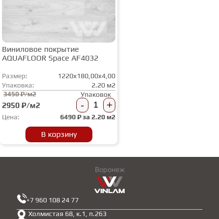
Виниловое покрытие
AQUAFLOOR Space AF4032
Размер:
1220x180,00x4,00
Упаковка:
2.20 м2
3450 ₽/м2
Упаковок
-
+
2950 ₽/м2
Цена:
6490
₽ за
2.20 м2
В корзину
Воронеж
+7 960 108 24 77
Холмистая 68, к.1, п.263