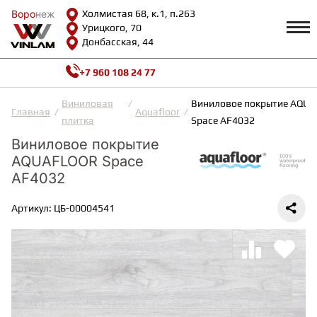
Воро
Воро
неж
неж
Холмистая 68, к.1, п.263
Урицкого, 70
Донбасская, 44
+7 960 108 24 77
Профиль
КАТАЛОГ
Виниловая
Виниловое покрытие AQU
Главная
Aquafloor
плитка
Space AF4032
Доставка и оплата
Виниловое покрытие
ВИНИЛОВАЯ ПЛИТКА
Возврат и гарантии
AQUAFLOOR Space
Сотрудничество
Вопросы и ответы
AF4032
Видеообзоры
ЛАМИНАТ
Полезная информация
Артикул: ЦБ-00004541
Как выбрать
Калькулятор
ИНЖЕНЕРНАЯ ДОСКА
О нас
Контакты
ПАРКЕТНАЯ ДОСКА