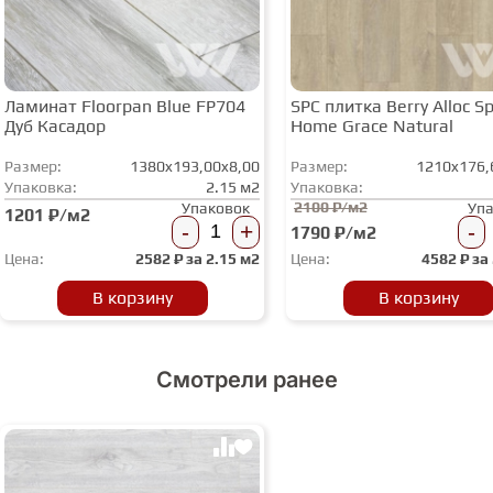
Ламинат Floorpan Blue FP704
SPC плитка Berry Alloc Spi
Дуб Касадор
Home Grace Natural
Размер:
1380x193,00x8,00
Размер:
1210x176,
Упаковка:
2.15 м2
Упаковка:
2100 ₽/м2
Упаковок
Уп
1201 ₽/м2
-
+
-
1790 ₽/м2
Цена:
2582
₽ за
2.15 м2
Цена:
4582
₽ за
В корзину
В корзину
Смотрели ранее