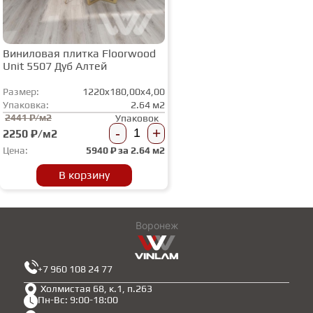
Виниловая плитка Floorwood
Unit 5507 Дуб Алтей
Размер:
1220x180,00x4,00
Упаковка:
2.64 м2
2441 ₽/м2
Упаковок
-
+
2250 ₽/м2
Цена:
5940
₽ за
2.64 м2
В корзину
Воронеж
+7 960 108 24 77
Холмистая 68, к.1, п.263
Пн-Вс: 9:00-18:00