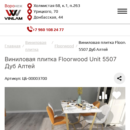
Воро
Воро
неж
неж
Холмистая 68, к.1, п.263
Урицкого, 70
Донбасская, 44
+7 960 108 24 77
Профиль
КАТАЛОГ
Виниловая
Виниловая плитка Floorwo
Главная
Floorwood
плитка
5507 Дуб Алтей
Доставка и оплата
Виниловая плитка Floorwood Unit 5507
ВИНИЛОВАЯ ПЛИТКА
Возврат и гарантии
Дуб Алтей
Сотрудничество
Вопросы и ответы
Видеообзоры
Артикул: ЦБ-00003700
ЛАМИНАТ
Полезная информация
Как выбрать
Калькулятор
ИНЖЕНЕРНАЯ ДОСКА
О нас
Контакты
ПАРКЕТНАЯ ДОСКА