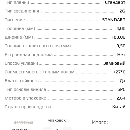
Тип планки
Стандарт
ГРУНТОВКИ
Тип соединения
2G
Тиснение
STANDART
Толщина (мм)
4,00
ТЕПЛЫЙ ПОЛ
Ширина (мм)
180,00
Толщина зашитного слоя (мм)
0,50
ТЕРМОПАРКЕТ
Встроенная подложка
Нет
Способ укладки
Замковый
ЭКОМАССИВ
Совместимость с теплым полом
+27°С
Влагостойкость
Да
МАССИВНАЯ ДОСКА
Тип основы винила
SPC
Метров в упаковке
2,64
ИСКУССТВЕННАЯ ТРАВА
Страна производства
Китай
упаковок:
Итого:
2441 ₽/м2
ИНЖЕНЕРНЫЙ МОДУЛЬ