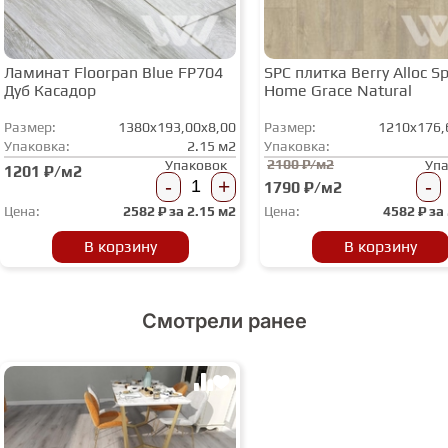
Ламинат Floorpan Blue FP704
SPC плитка Berry Alloc Spi
Дуб Касадор
Home Grace Natural
Размер:
1380x193,00x8,00
Размер:
1210x176,
Упаковка:
2.15 м2
Упаковка:
2100 ₽/м2
Упаковок
Уп
1201 ₽/м2
-
+
-
1790 ₽/м2
Цена:
2582
₽ за
2.15 м2
Цена:
4582
₽ за
В корзину
В корзину
Смотрели ранее