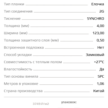
Тип планки
Елочка
ГРУНТОВКИ
Тип соединения
2G
Тиснение
SYNCHRO
ТЕПЛЫЙ ПОЛ
Толщина (мм)
4,00
Ширина (мм)
123,00
Толщина зашитного слоя (мм)
0,50
ТЕРМОПАРКЕТ
Встроенная подложка
Нет
Способ укладки
Замковый
ЭКОМАССИВ
Совместимость с теплым полом
+27°С
Влагостойкость
Да
МАССИВНАЯ ДОСКА
Тип основы винила
SPC
Метров в упаковке
1,06
ИСКУССТВЕННАЯ ТРАВА
Страна производства
Китай
упаковок:
3749 ₽/м2
ИНЖЕНЕРНЫЙ МОДУЛЬ