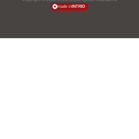
made in
INTRID