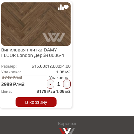
Виниловая плитка DAMY
FLOOR London Дерби 0036-1
Размер:
615,00x123,00x4,00
Упаковка:
1.06 м2
3749 ₽/м2
Упаковок
-
+
2999 ₽/м2
Цена:
3178
₽ за
1.06 м2
В корзину
Воронеж