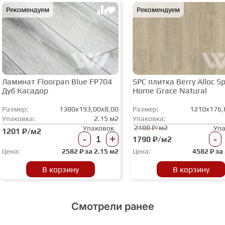
Рекомендуем
Рекомендуем
Ламинат Floorpan Blue FP704
SPC плитка Berry Alloc Spi
Дуб Касадор
Home Grace Natural
Размер:
1380x193,00x8,00
Размер:
1210x176,
Упаковка:
2.15 м2
Упаковка:
2100 ₽/м2
Упаковок
Уп
1201 ₽/м2
-
+
-
1790 ₽/м2
Цена:
2582
₽ за
2.15 м2
Цена:
4582
₽ за
В корзину
В корзину
Смотрели ранее