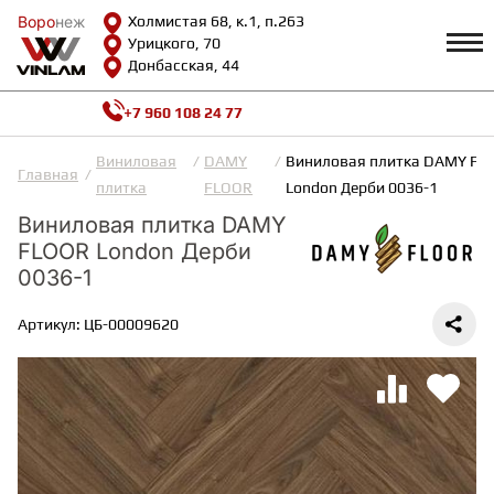
Воро
Воро
неж
неж
Холмистая 68, к.1, п.263
Урицкого, 70
Донбасская, 44
+7 960 108 24 77
Профиль
КАТАЛОГ
Виниловая
DAMY
Виниловая плитка DAMY FL
Главная
плитка
FLOOR
London Дерби 0036-1
Доставка и оплата
Виниловая плитка DAMY
ВИНИЛОВАЯ ПЛИТКА
Возврат и гарантии
FLOOR London Дерби
Сотрудничество
Вопросы и ответы
0036-1
Видеообзоры
ЛАМИНАТ
Полезная информация
Артикул: ЦБ-00009620
Как выбрать
Калькулятор
ИНЖЕНЕРНАЯ ДОСКА
О нас
Контакты
ПАРКЕТНАЯ ДОСКА