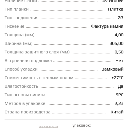
Наличие фаски
4V Groove
Тип планки
Плитка
ГРУНТОВКИ
Тип соединения
2G
Тиснение
Фактура камня
ТЕПЛЫЙ ПОЛ
Толщина (мм)
4,00
Ширина (мм)
305,00
ТЕРМОПАРКЕТ
Толщина зашитного слоя (мм)
0,50
Встроенная подложка
Нет
ЭКОМАССИВ
Способ укладки
Замковый
Совместимость с теплым полом
+27°С
МАССИВНАЯ ДОСКА
Влагостойкость
Да
Тип основы винила
SPC
Метров в упаковке
2,23
ИСКУССТВЕННАЯ ТРАВА
Страна производства
Китай
ИНЖЕНЕРНЫЙ МОДУЛЬ
упаковок:
3749 ₽/м2