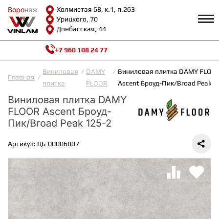
Воро
Воро
неж
неж
Холмистая 68, к.1, п.263
Урицкого, 70
Донбасская, 44
+7 960 108 24 77
Профиль
КАТАЛОГ
Виниловая
DAMY
Виниловая плитка DAMY FLOO
Главная
плитка
FLOOR
Ascent Броуд-Пик/Broad Peak 1
Доставка и оплата
Виниловая плитка DAMY
ВИНИЛОВАЯ ПЛИТКА
Возврат и гарантии
FLOOR Ascent Броуд-
Сотрудничество
Вопросы и ответы
Пик/Broad Peak 125-2
Видеообзоры
ЛАМИНАТ
Полезная информация
Артикул: ЦБ-00006807
Как выбрать
Калькулятор
ИНЖЕНЕРНАЯ ДОСКА
О нас
Контакты
ПАРКЕТНАЯ ДОСКА