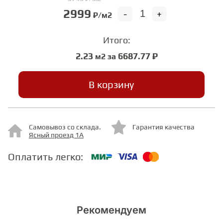
2999
-
+
₽/м2
СТУПЕНИ
Итого:
2.23
6687.77 ₽
м2 за
ФАНЕРА
В корзину
МИНЕРАЛЬНО-КАМЕННЫЙ
ЛАМИНАТ MSPC
ЛАМИНАТ SWF
Самовывоз со склада.
Гарантия качества
Ясный проезд 1А
Оплатить легко:
Рекомендуем