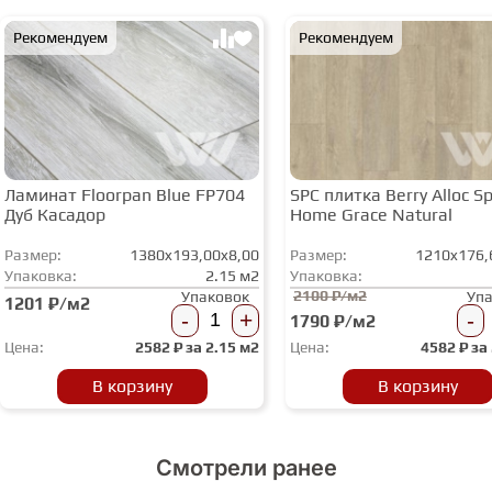
Рекомендуем
Рекомендуем
Ламинат Floorpan Blue FP704
SPC плитка Berry Alloc Spi
Дуб Касадор
Home Grace Natural
Размер:
1380x193,00x8,00
Размер:
1210x176,
Упаковка:
2.15 м2
Упаковка:
2100 ₽/м2
Упаковок
Уп
1201 ₽/м2
-
+
-
1790 ₽/м2
Цена:
2582
₽ за
2.15 м2
Цена:
4582
₽ за
В корзину
В корзину
Смотрели ранее