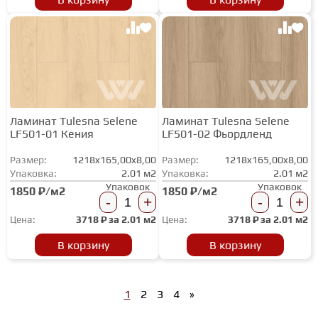
Ламинат Tulesna Selene
Ламинат Tulesna Selene
LF501-01 Кения
LF501-02 Фьордленд
Размер:
1218x165,00x8,00
Размер:
1218x165,00x8,00
Упаковка:
2.01 м2
Упаковка:
2.01 м2
Упаковок
Упаковок
1850 ₽/м2
1850 ₽/м2
-
+
-
+
Цена:
3718
₽ за
2.01 м2
Цена:
3718
₽ за
2.01 м2
В корзину
В корзину
1
2
3
4
»