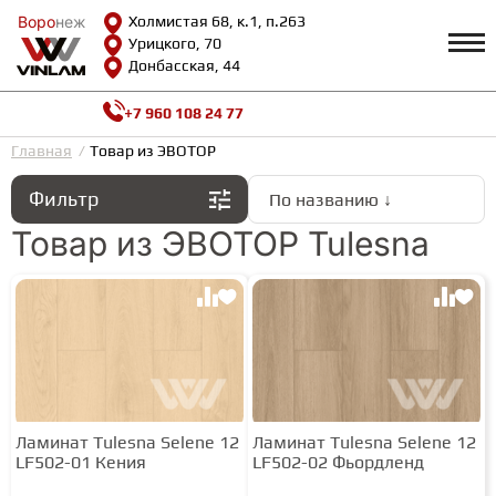
Воро
Воро
неж
неж
Холмистая 68, к.1, п.263
Урицкого, 70
Донбасская, 44
+7 960 108 24 77
Профиль
КАТАЛОГ
Главная
Товар из ЭВОТОР
Фильтр
По названию ↓
Доставка и оплата
ВИНИЛОВАЯ ПЛИТКА
Возврат и гарантии
Товар из ЭВОТОР Tulesna
Сотрудничество
Вопросы и ответы
Видеообзоры
ЛАМИНАТ
Полезная информация
Как выбрать
Калькулятор
ИНЖЕНЕРНАЯ ДОСКА
О нас
Контакты
Ламинат Tulesna Selene 12
Ламинат Tulesna Selene 12
ПАРКЕТНАЯ ДОСКА
LF502-01 Кения
LF502-02 Фьордленд