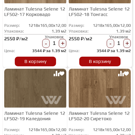
Ламинат Tulesna Selene 12
Ламинат Tulesna Selene 12
LF502-17 Корковадо
LF502-18 Тонгасс
Размер:
1218x165,00x12,00
Размер:
1218x165,00x12,00
Упаковка:
1.39 м2
Упаковка:
1.39 м2
Упаковок
Упаковок
2550 ₽/м2
2550 ₽/м2
-
+
-
+
Цена:
3544
₽ за
1.39 м2
Цена:
3544
₽ за
1.39 м2
В корзину
В корзину
Ламинат Tulesna Selene 12
Ламинат Tulesna Selene 12
LF502-19 Каледония
LF502-20 Сиретоко
Размер:
1218x165,00x12,00
Размер:
1218x165,00x12,00