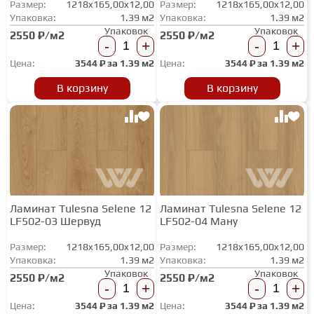
Размер:
1218x165,00x12,00
Размер:
1218x165,00x12,00
ТЕРРАСНАЯ ДОСКА
Упаковка:
1.39 м2
Упаковка:
1.39 м2
Упаковок
Упаковок
2550 ₽/м2
2550 ₽/м2
-
+
-
+
КОВРОВАЯ ПЛИТКА
Цена:
3544
₽ за
1.39 м2
Цена:
3544
₽ за
1.39 м2
В корзину
В корзину
МОДУЛЬНЫЕ ПВХ
ПОДЛОЖКА
ПЛИНТУС
Ламинат Tulesna Selene 12
Ламинат Tulesna Selene 12
LF502-03 Шервуд
LF502-04 Ману
Размер:
1218x165,00x12,00
КЛЕЙ
Размер:
1218x165,00x12,00
Упаковка:
1.39 м2
Упаковка:
1.39 м2
Упаковок
Упаковок
2550 ₽/м2
2550 ₽/м2
-
+
-
+
НАЛИВНОЙ ПОЛ
Цена:
3544
₽ за
1.39 м2
Цена:
3544
₽ за
1.39 м2