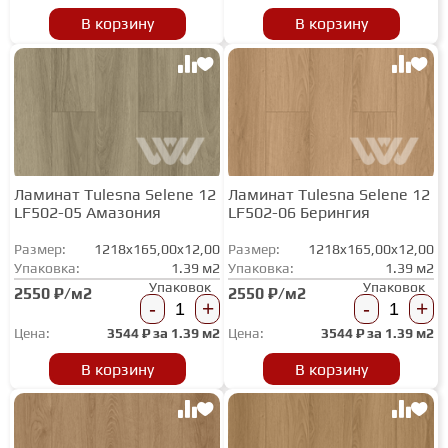
В корзину
В корзину
ГРУНТОВКИ
ТЕПЛЫЙ ПОЛ
ТЕРМОПАРКЕТ
Ламинат Tulesna Selene 12
Ламинат Tulesna Selene 12
LF502-05 Амазония
LF502-06 Берингия
ЭКОМАССИВ
Размер:
1218x165,00x12,00
Размер:
1218x165,00x12,00
Упаковка:
1.39 м2
Упаковка:
1.39 м2
Упаковок
Упаковок
2550 ₽/м2
2550 ₽/м2
МАССИВНАЯ ДОСКА
-
+
-
+
Цена:
3544
₽ за
1.39 м2
Цена:
3544
₽ за
1.39 м2
ИСКУССТВЕННАЯ ТРАВА
В корзину
В корзину
ИНЖЕНЕРНЫЙ МОДУЛЬ