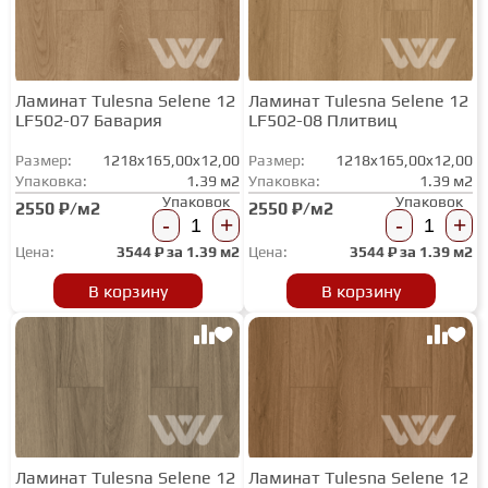
СТУПЕНИ
Ламинат Tulesna Selene 12
Ламинат Tulesna Selene 12
LF502-07 Бавария
LF502-08 Плитвиц
ФАНЕРА
Размер:
1218x165,00x12,00
Размер:
1218x165,00x12,00
Упаковка:
1.39 м2
Упаковка:
1.39 м2
МИНЕРАЛЬНО-КАМЕННЫЙ
Упаковок
Упаковок
2550 ₽/м2
2550 ₽/м2
ЛАМИНАТ MSPC
-
+
-
+
Цена:
3544
₽ за
1.39 м2
Цена:
3544
₽ за
1.39 м2
ЛАМИНАТ SWF
В корзину
В корзину
Ламинат Tulesna Selene 12
Ламинат Tulesna Selene 12